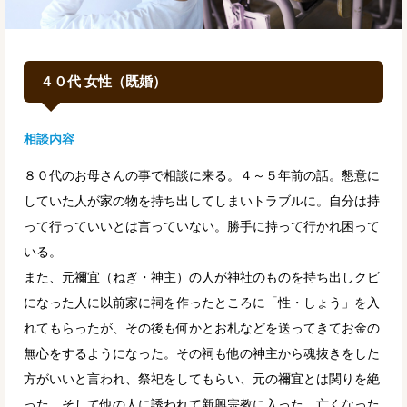
４０代 女性（既婚）
相談内容
８０代のお母さんの事で相談に来る。４～５年前の話。懇意に
していた人が家の物を持ち出してしまいトラブルに。自分は持
って行っていいとは言っていない。勝手に持って行かれ困って
いる。
また、元禰宜（ねぎ・神主）の人が神社のものを持ち出しクビ
になった人に以前家に祠を作ったところに「性・しょう」を入
れてもらったが、その後も何かとお札などを送ってきてお金の
無心をするようになった。その祠も他の神主から魂抜きをした
方がいいと言われ、祭祀をしてもらい、元の禰宜とは関りを絶
った。そして他の人に誘われて新興宗教に入った。亡くなった