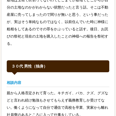
敷地は玉垣で区切ってないのでどこまでが敷地でどこからが自
分の土地なのかがわからない状態だったと言う話。そこは不動
産屋に売ってしまったので関りが無いと思う、という事だった
が、実はそう単純なものではなく、以前住んでいた時に神様に
粗相をしてあるのでその罪をかぶっていると話す。後日、お詫
びの祭祀と現在の土地を購入したことの神様への報告を祭祀す
る。
３０代 男性（独身）
相談内容
親から人格否定されて育った。キチガイ、バカ、クズ、グズな
どと言われ続け勉強もさせてもらえず義務教育しか受けてな
い。働くようになって自分で通信で高校を卒業、実家から離れ
社員寮のあるところに入って仕事をしている。