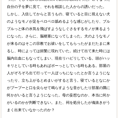
自分の子を夢に見て、それを相談した人からの誘いだった。
しかし、入信してからと言うもの、寝ていると目に視えない犬
のようなモノが足をペロペロ舐めるような感じがしたり、ブル
ブルっと体の水気を飛ばすようなしぐさをするモノが来るよう
になった。さらに、脳梗塞になってしまった。犬のようなモノ
が来るのはそこの宗教でお祓いをしてもらったがまだたまに来
るし、時によっては頻繁に現れていた。続けて出て来た時には
脳内出血にもなってしまい、現在リハビリしている。頭がハッ
キリとしている時もあればボーっとしている時もある。部屋の
人がぞろぞろ出て行って一人ぼっちになったとか言うようにな
ったり、立ち上がるとめまいがすると言う。寝ているとなにか
がプープーと口を尖らせて鳴らすような音がしたり部屋の隅に
何かがいると言うようになった。母の妄想なのか、本当に何か
がいるのかが判断できない。また、祠を処分したが魂抜きがう
まく出来ていなかったのか？