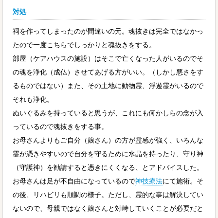
対処
祠を作ってしまったのが間違いの元。魂抜きは完全ではなかっ
たので一度こちらでしっかりと魂抜きをする。
部屋（ケアハウスの施設）はそこで亡くなった人がいるのでそ
の魂を浄化（成仏）させてあげる方がいい。（しかし悪さをす
るものではない）また、その土地に動物霊、浮遊霊がいるので
それも浄化。
ぬいぐるみを持っていると思うが、これにも何かしらの念が入
っているので魂抜きをする事。
お母さんよりもご自分（娘さん）の方が霊感が強く、いろんな
霊が憑きやすいので自分を守るために水晶を持ったり、守り神
（守護神）を勧請すると憑きにくくなる、とアドバイスした。
お母さんは足が不自由になっているので
神技療法
にて施術。そ
の後、リハビリも順調の様子。ただし、霊的な事は解決してい
ないので、母親ではなく娘さんと対峙していくことが必要だと