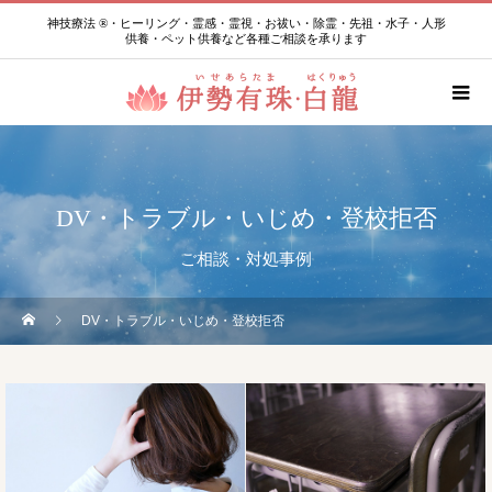
神技療法 ®・ヒーリング・霊感・霊視・お祓い・除霊・先祖・水子・人形
供養・ペット供養など各種ご相談を承ります
DV・トラブル・いじめ・登校拒否
ご相談・対処事例
DV・トラブル・いじめ・登校拒否