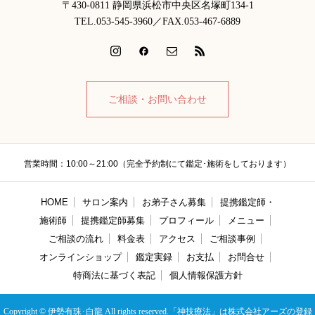
〒430-0811 静岡県浜松市中央区名塚町134-1
TEL.053-545-3960／FAX.053-467-6889
ご相談・お問い合わせ
営業時間：10:00～21:00（完全予約制にて鑑定･施術をしております）
HOME
サロン案内
お弟子さん募集
提携鑑定師・
施術師
提携鑑定師募集
プロフィール
メニュー
ご相談の流れ
料金表
アクセス
ご相談事例
オンラインショップ
鑑定実録
お支払
お問合せ
特商法に基づく表記
個人情報保護方針
Copyright © 伊勢有珠･白龍 All rights reserved.「神技療法」は株式会社アーズの登録