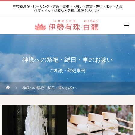
神技療法 ®・ヒーリング・霊感・霊視・お祓い・除霊・先祖・水子・人形
供養・ペット供養など各種ご相談を承ります
神様への祭祀・縁日・車のお祓い
ご相談・対処事例
神様への祭祀・縁日・車のお祓い