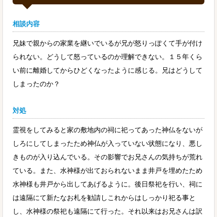
相談内容
兄妹で親からの家業を継いでいるが兄が怒りっぽくて手が付け
られない。どうして怒っているのか理解できない。１５年くら
い前に離婚してからひどくなったように感じる。兄はどうして
しまったのか？
対処
霊視をしてみると家の敷地内の祠に祀ってあった神仏をないが
しろにしてしまったため神仏が入っていない状態になり、悪し
きものが入り込んでいる。その影響でお兄さんの気持ちが荒れ
ている。また、水神様が出ておられないまま井戸を埋めたため
水神様も井戸から出してあげるように。後日祭祀を行い、祠に
は遠隔にて新たなお札を勧請しこれからはしっかり祀る事と
し、水神様の祭祀も遠隔にて行った。それ以来はお兄さんは訳