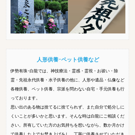
人形供養･ペット供養など
伊勢有珠･白龍では、神技療法・霊感・霊視・お祓い・除
霊・先祖永代供養・水子供養の他に、人形や遺品・仏像など
各種供養、ペット供養、宗派を問わない自宅・手元供養も行
っております。
思い出のある物は捨てるに捨てられず、また自分で処分しに
くいことが多いかと思います。そんな時は白龍にご相談くだ
さい。所有していた方のお気持ちを想いながら、数か月かけ
て供養した上でお焚き上げをし、丁寧に供養させていただき