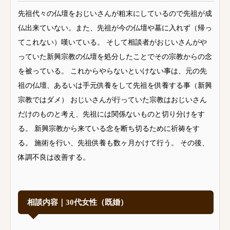
先祖代々の仏壇をおじいさんが粗末にしているので先祖が成
仏出来ていない。また、先祖が今の仏壇や墓に入れず（帰っ
てこれない）嘆いている。 そして相談者がおじいさんがや
っていた新興宗教の仏壇を処分したことでその宗教からの念
を被っている。 これからやらないといけない事は、元の先
祖の仏壇、あるいは手元供養をして先祖を供養する事（新興
宗教ではダメ） おじいさんが行っていた宗教はおじいさん
だけのものと考え、先祖には関係ないものと切り分けをす
る。 新興宗教から来ている念を断ち切るために祈祷をす
る。 施術を行い、先祖供養も数ヶ月かけて行う。 その後、
体調不良は改善する。
相談内容｜30代女性（既婚）