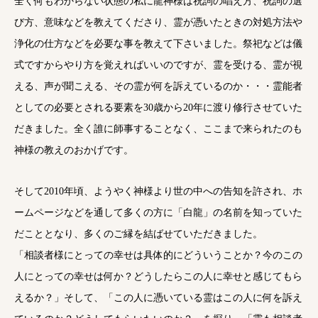
全く何もわからない状態の私に龍神様は祝詞の唱え方、祝詞の選
び方、意味などを教えてくださり、霊が憑いたときの対処方法や
浄化の仕方などを必要な事を教えて下さいました。祭祀などは儀
式ですからやり方を覚えればいいのですが、霊を受ける、霊が視
える、声が聞こえる、その霊が何を訴えているのか・・・霊能者
としての必要とされる要素を30歳から20年に渡り修行させていた
だきました。全く誰に師事することなく、ここまで来られたのも
神様の教えのおかげです。
そして2010年頃、ようやく神様より世の中への告知を許され、ホ
ームページなどを通して多くの方に「白龍」の名前を知っていた
だこととなり、多くのご縁を結ばせていただきました。
「相談者様にとっての幸せは具体的にどういうことか？今のこの
人にとっての幸せは何か？どうしたらこの人に幸せと感じてもら
えるか？」そして、「この人に憑いている霊はこの人に何を訴え