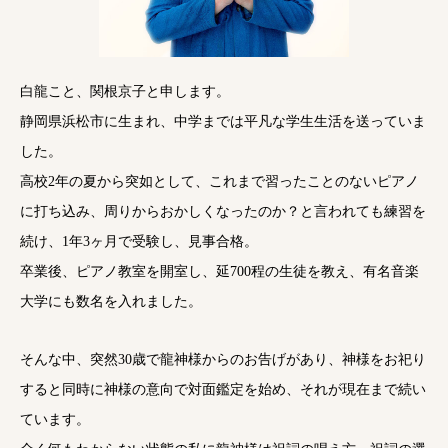
白龍こと、関根京子と申します。
静岡県浜松市に生まれ、中学までは平凡な学生生活を送っていま
した。
高校2年の夏から突如として、これまで習ったことのないピアノ
に打ち込み、周りからおかしくなったのか？と言われても練習を
続け、1年3ヶ月で受験し、見事合格。
卒業後、ピアノ教室を開室し、延700程の生徒を教え、有名音楽
大学にも数名を入れました。
そんな中、突然30歳で龍神様からのお告げがあり、神様をお祀り
すると同時に神様の意向で対面鑑定を始め、それが現在まで続い
ています。