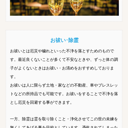
お祓い･除霊
お祓いとは厄災や穢れといった不浄を落とすためのもので
す。最近良くないことが多くて不安なときや、ずっと体の調
子がよくないときはお祓い・お清めをおすすめしておりま
す。
お祓いは人に限らず土地・家などの不動産、車やブレスレッ
トなどの所持品でも可能です。お祓いをすることで不浄を落
とし厄災を回避する事ができます。
一方、除霊は霊を取り除くこと・浄化させてこの世の未練を
無くしてあげる事を目的としています。憑依されてしまった