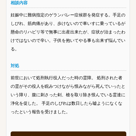
相談内容
妊娠中に難病指定のゲランバレー症候群を発症する。手足の
しびれ、筋肉痛があり、歩けないので車いすに乗っているが
懸命のリハビリ等で無事に出産出来たが、症状が治まったわ
けではないので辛い。子供を抱いてやる事も出来ず悩んでい
る。
対処
前世において処刑執行役人だった時の霊障。 処刑された者
の霊がその役人を睨みつけながら恨みながら死んでいったと
いう障り、腹に刺さった剣、槍を取り除き恨んでいる霊達に
浄化を促した。 手足のしびれは数日したら嘘ようになくな
ったという報告を受けました。