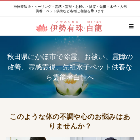
神技療法 ®・ヒーリング・霊感・霊視・お祓い・除霊・先祖・水子・人形
供養・ペット供養など各種ご相談を承ります
秋田県にかほ市で除霊、お祓い、霊障の
改善、霊感霊視、先祖水子ペット供養な
ら霊能者白龍へ
このような体の不調や心のお悩みはあ
りませんか？