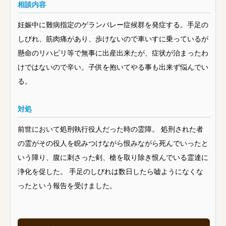
相談内容
妊娠中に難病指定のゲランバレー症候群を発症する。手足の
しびれ、筋肉痛があり、歩けないので車いすに乗っているが
懸命のリハビリ等で無事に出産出来たが、症状が治まったわ
けではないので辛い。子供を抱いてやる事も出来ず悩んでい
る。
対処
前世において処刑執行役人だった時の霊障。 処刑された者
の霊がその役人を睨みつけながら恨みながら死んでいったと
いう障り、腹に刺さった剣、槍を取り除き恨んでいる霊達に
浄化を促した。 手足のしびれは数日したら嘘ようになくな
ったという報告を受けました。