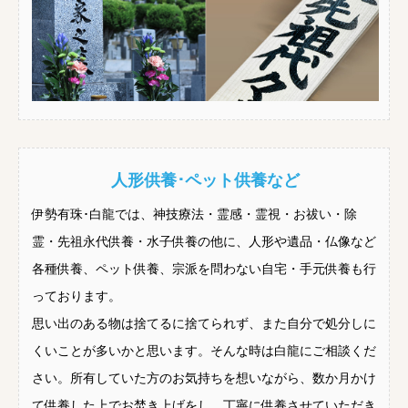
人形供養･ペット供養など
伊勢有珠･白龍では、神技療法・霊感・霊視・お祓い・除
霊・先祖永代供養・水子供養の他に、人形や遺品・仏像など
各種供養、ペット供養、宗派を問わない自宅・手元供養も行
っております。
思い出のある物は捨てるに捨てられず、また自分で処分しに
くいことが多いかと思います。そんな時は白龍にご相談くだ
さい。所有していた方のお気持ちを想いながら、数か月かけ
て供養した上でお焚き上げをし、丁寧に供養させていただき