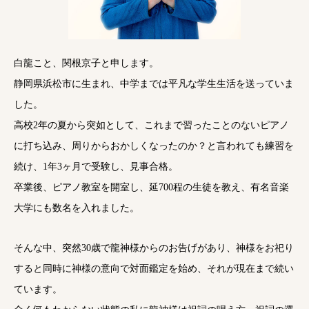
白龍こと、関根京子と申します。
静岡県浜松市に生まれ、中学までは平凡な学生生活を送っていま
した。
高校2年の夏から突如として、これまで習ったことのないピアノ
に打ち込み、周りからおかしくなったのか？と言われても練習を
続け、1年3ヶ月で受験し、見事合格。
卒業後、ピアノ教室を開室し、延700程の生徒を教え、有名音楽
大学にも数名を入れました。
そんな中、突然30歳で龍神様からのお告げがあり、神様をお祀り
すると同時に神様の意向で対面鑑定を始め、それが現在まで続い
ています。