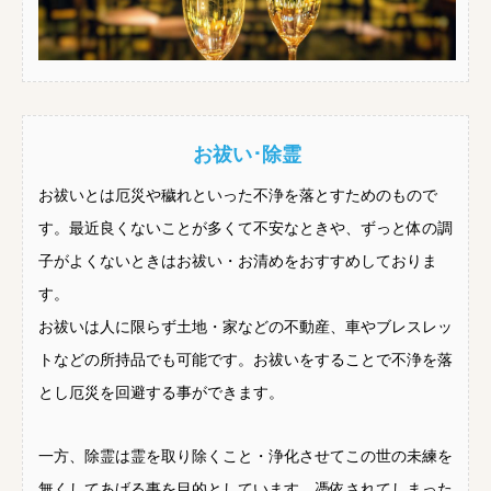
お祓い･除霊
お祓いとは厄災や穢れといった不浄を落とすためのもので
す。最近良くないことが多くて不安なときや、ずっと体の調
子がよくないときはお祓い・お清めをおすすめしておりま
す。
お祓いは人に限らず土地・家などの不動産、車やブレスレッ
トなどの所持品でも可能です。お祓いをすることで不浄を落
とし厄災を回避する事ができます。
一方、除霊は霊を取り除くこと・浄化させてこの世の未練を
無くしてあげる事を目的としています。憑依されてしまった