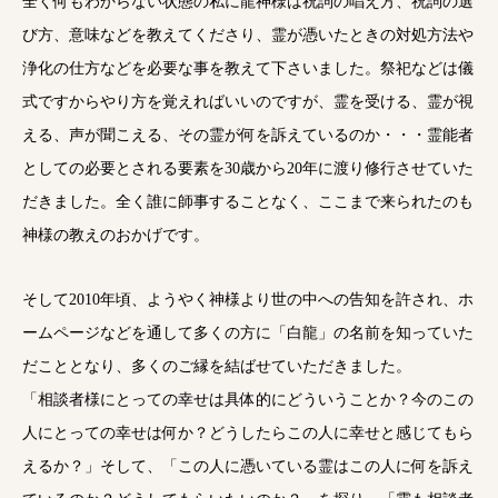
全く何もわからない状態の私に龍神様は祝詞の唱え方、祝詞の選
び方、意味などを教えてくださり、霊が憑いたときの対処方法や
浄化の仕方などを必要な事を教えて下さいました。祭祀などは儀
式ですからやり方を覚えればいいのですが、霊を受ける、霊が視
える、声が聞こえる、その霊が何を訴えているのか・・・霊能者
としての必要とされる要素を30歳から20年に渡り修行させていた
だきました。全く誰に師事することなく、ここまで来られたのも
神様の教えのおかげです。
そして2010年頃、ようやく神様より世の中への告知を許され、ホ
ームページなどを通して多くの方に「白龍」の名前を知っていた
だこととなり、多くのご縁を結ばせていただきました。
「相談者様にとっての幸せは具体的にどういうことか？今のこの
人にとっての幸せは何か？どうしたらこの人に幸せと感じてもら
えるか？」そして、「この人に憑いている霊はこの人に何を訴え