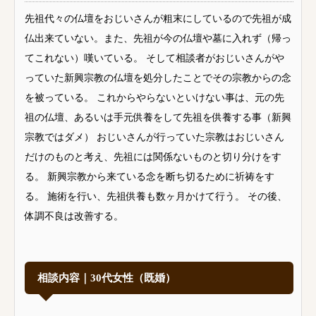
先祖代々の仏壇をおじいさんが粗末にしているので先祖が成
仏出来ていない。また、先祖が今の仏壇や墓に入れず（帰っ
てこれない）嘆いている。 そして相談者がおじいさんがや
っていた新興宗教の仏壇を処分したことでその宗教からの念
を被っている。 これからやらないといけない事は、元の先
祖の仏壇、あるいは手元供養をして先祖を供養する事（新興
宗教ではダメ） おじいさんが行っていた宗教はおじいさん
だけのものと考え、先祖には関係ないものと切り分けをす
る。 新興宗教から来ている念を断ち切るために祈祷をす
る。 施術を行い、先祖供養も数ヶ月かけて行う。 その後、
体調不良は改善する。
相談内容｜30代女性（既婚）