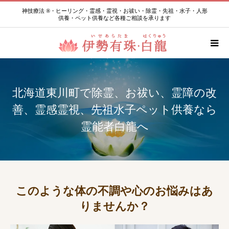
神技療法 ®・ヒーリング・霊感・霊視・お祓い・除霊・先祖・水子・人形
供養・ペット供養など各種ご相談を承ります
北海道東川町で除霊、お祓い、霊障の改
善、霊感霊視、先祖水子ペット供養なら
霊能者白龍へ
このような体の不調や心のお悩みはあ
りませんか？