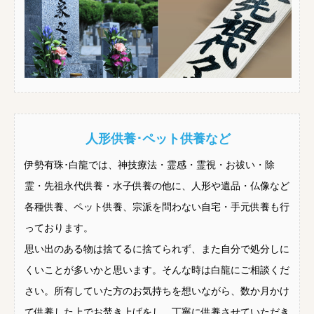
人形供養･ペット供養など
伊勢有珠･白龍では、神技療法・霊感・霊視・お祓い・除
霊・先祖永代供養・水子供養の他に、人形や遺品・仏像など
各種供養、ペット供養、宗派を問わない自宅・手元供養も行
っております。
思い出のある物は捨てるに捨てられず、また自分で処分しに
くいことが多いかと思います。そんな時は白龍にご相談くだ
さい。所有していた方のお気持ちを想いながら、数か月かけ
て供養した上でお焚き上げをし、丁寧に供養させていただき