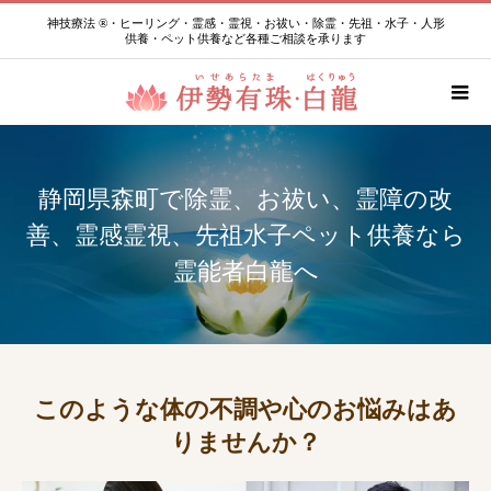
神技療法 ®・ヒーリング・霊感・霊視・お祓い・除霊・先祖・水子・人形
供養・ペット供養など各種ご相談を承ります
静岡県森町で除霊、お祓い、霊障の改
善、霊感霊視、先祖水子ペット供養なら
霊能者白龍へ
このような体の不調や心のお悩みはあ
りませんか？