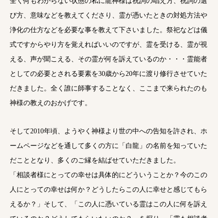
全く何もわからない状態の私に龍神様は祝詞の唱え方、祝詞の選
び方、意味などを教えてくださり、霊が憑いたときの対処方法や
浄化の仕方などを必要な事を教えて下さいました。祭祀などは儀
式ですからやり方を覚えればいいのですが、霊を受ける、霊が視
える、声が聞こえる、その霊が何を訴えているのか・・・霊能者
としての必要とされる要素を30歳から20年に渡り修行させていた
だきました。全く誰に師事することなく、ここまで来られたのも
神様の教えのおかげです。
そして2010年頃、ようやく神様より世の中への告知を許され、ホ
ームページなどを通して多くの方に「白龍」の名前を知っていた
だこととなり、多くのご縁を結ばせていただきました。
「相談者様にとっての幸せは具体的にどういうことか？今のこの
人にとっての幸せは何か？どうしたらこの人に幸せと感じてもら
えるか？」そして、「この人に憑いている霊はこの人に何を訴え