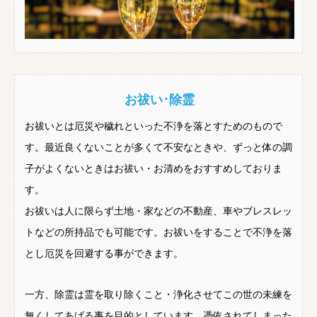
お祓い･除霊
お祓いとは厄災や穢れといった不浄を落とすためのもので
す。最近良くないことが多くて不安なときや、ずっと体の調
子がよくないときはお祓い・お清めをおすすめしておりま
す。
お祓いは人に限らず土地・家などの不動産、車やブレスレッ
トなどの所持品でも可能です。お祓いをすることで不浄を落
とし厄災を回避する事ができます。
一方、除霊は霊を取り除くこと・浄化させてこの世の未練を
無くしてあげる事を目的としています。憑依されてしまった