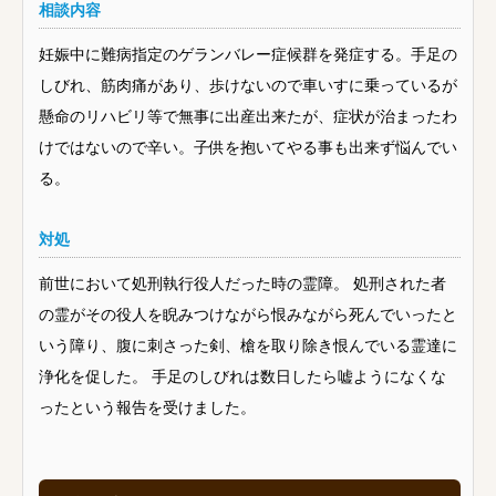
相談内容
妊娠中に難病指定のゲランバレー症候群を発症する。手足の
しびれ、筋肉痛があり、歩けないので車いすに乗っているが
懸命のリハビリ等で無事に出産出来たが、症状が治まったわ
けではないので辛い。子供を抱いてやる事も出来ず悩んでい
る。
対処
前世において処刑執行役人だった時の霊障。 処刑された者
の霊がその役人を睨みつけながら恨みながら死んでいったと
いう障り、腹に刺さった剣、槍を取り除き恨んでいる霊達に
浄化を促した。 手足のしびれは数日したら嘘ようになくな
ったという報告を受けました。