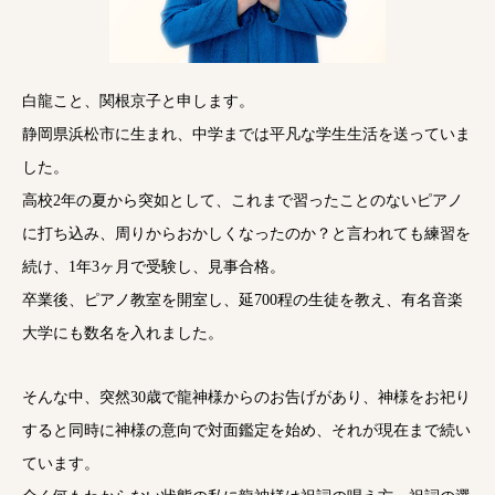
白龍こと、関根京子と申します。
静岡県浜松市に生まれ、中学までは平凡な学生生活を送っていま
した。
高校2年の夏から突如として、これまで習ったことのないピアノ
に打ち込み、周りからおかしくなったのか？と言われても練習を
続け、1年3ヶ月で受験し、見事合格。
卒業後、ピアノ教室を開室し、延700程の生徒を教え、有名音楽
大学にも数名を入れました。
そんな中、突然30歳で龍神様からのお告げがあり、神様をお祀り
すると同時に神様の意向で対面鑑定を始め、それが現在まで続い
ています。