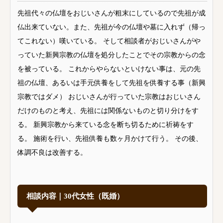
先祖代々の仏壇をおじいさんが粗末にしているので先祖が成
仏出来ていない。また、先祖が今の仏壇や墓に入れず（帰っ
てこれない）嘆いている。 そして相談者がおじいさんがや
っていた新興宗教の仏壇を処分したことでその宗教からの念
を被っている。 これからやらないといけない事は、元の先
祖の仏壇、あるいは手元供養をして先祖を供養する事（新興
宗教ではダメ） おじいさんが行っていた宗教はおじいさん
だけのものと考え、先祖には関係ないものと切り分けをす
る。 新興宗教から来ている念を断ち切るために祈祷をす
る。 施術を行い、先祖供養も数ヶ月かけて行う。 その後、
体調不良は改善する。
相談内容｜30代女性（既婚）