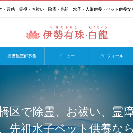
ング・霊感・霊視・お祓い・除霊・先祖・水子・人形供養・ペット供養な
提携鑑定師募集
メニュー
プロフィール
橋区で除霊、お祓い、霊
、先祖水子ペット供養な