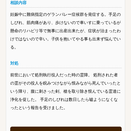
相談内容
妊娠中に難病指定のゲランバレー症候群を発症する。手足の
しびれ、筋肉痛があり、歩けないので車いすに乗っているが
懸命のリハビリ等で無事に出産出来たが、症状が治まったわ
けではないので辛い。子供を抱いてやる事も出来ず悩んでい
る。
対処
前世において処刑執行役人だった時の霊障。 処刑された者
の霊がその役人を睨みつけながら恨みながら死んでいったと
いう障り、腹に刺さった剣、槍を取り除き恨んでいる霊達に
浄化を促した。 手足のしびれは数日したら嘘ようになくな
ったという報告を受けました。