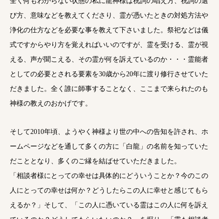
全く何もわからない状態の私に龍神様は祝詞の唱え方、祝詞の選
び方、意味などを教えてくださり、霊が憑いたときの対処方法や
浄化の仕方などを必要な事を教えて下さいました。祭祀などは儀
式ですからやり方を覚えればいいのですが、霊を受ける、霊が視
える、声が聞こえる、その霊が何を訴えているのか・・・霊能者
としての必要とされる要素を30歳から20年に渡り修行させていた
だきました。全く誰に師事することなく、ここまで来られたのも
神様の教えのおかげです。
そして2010年頃、ようやく神様より世の中への告知を許され、ホ
ームページなどを通して多くの方に「白龍」の名前を知っていた
だこととなり、多くのご縁を結ばせていただきました。
「相談者様にとっての幸せは具体的にどういうことか？今のこの
人にとっての幸せは何か？どうしたらこの人に幸せと感じてもら
えるか？」そして、「この人に憑いている霊はこの人に何を訴え