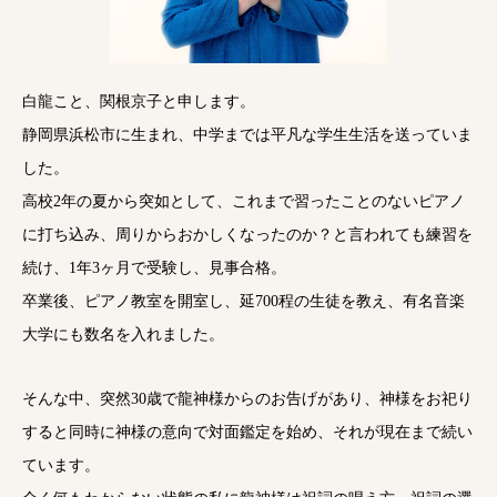
白龍こと、関根京子と申します。
静岡県浜松市に生まれ、中学までは平凡な学生生活を送っていま
した。
高校2年の夏から突如として、これまで習ったことのないピアノ
に打ち込み、周りからおかしくなったのか？と言われても練習を
続け、1年3ヶ月で受験し、見事合格。
卒業後、ピアノ教室を開室し、延700程の生徒を教え、有名音楽
大学にも数名を入れました。
そんな中、突然30歳で龍神様からのお告げがあり、神様をお祀り
すると同時に神様の意向で対面鑑定を始め、それが現在まで続い
ています。