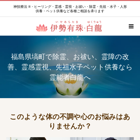
神技療法 ®・ヒーリング・霊感・霊視・お祓い・除霊・先祖・水子・人形
供養・ペット供養など各種ご相談を承ります
福島県塙町で除霊、お祓い、霊障の改
善、霊感霊視、先祖水子ペット供養なら
霊能者白龍へ
このような体の不調や心のお悩みはあ
りませんか？