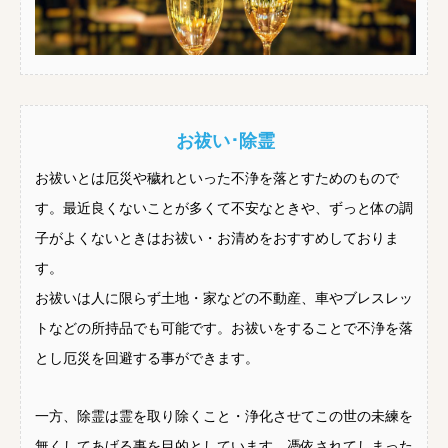
お祓い･除霊
お祓いとは厄災や穢れといった不浄を落とすためのもので
す。最近良くないことが多くて不安なときや、ずっと体の調
子がよくないときはお祓い・お清めをおすすめしておりま
す。
お祓いは人に限らず土地・家などの不動産、車やブレスレッ
トなどの所持品でも可能です。お祓いをすることで不浄を落
とし厄災を回避する事ができます。
一方、除霊は霊を取り除くこと・浄化させてこの世の未練を
無くしてあげる事を目的としています。憑依されてしまった