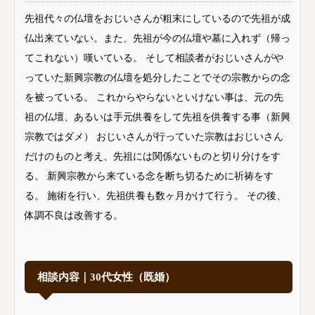
先祖代々の仏壇をおじいさんが粗末にしているので先祖が成
仏出来ていない。また、先祖が今の仏壇や墓に入れず（帰っ
てこれない）嘆いている。 そして相談者がおじいさんがや
っていた新興宗教の仏壇を処分したことでその宗教からの念
を被っている。 これからやらないといけない事は、元の先
祖の仏壇、あるいは手元供養をして先祖を供養する事（新興
宗教ではダメ） おじいさんが行っていた宗教はおじいさん
だけのものと考え、先祖には関係ないものと切り分けをす
る。 新興宗教から来ている念を断ち切るために祈祷をす
る。 施術を行い、先祖供養も数ヶ月かけて行う。 その後、
体調不良は改善する。
相談内容｜30代女性（既婚）