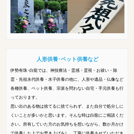
人形供養･ペット供養など
伊勢有珠･白龍では、神技療法・霊感・霊視・お祓い・除
霊・先祖永代供養・水子供養の他に、人形や遺品・仏像など
各種供養、ペット供養、宗派を問わない自宅・手元供養も行
っております。
思い出のある物は捨てるに捨てられず、また自分で処分しに
くいことが多いかと思います。そんな時は白龍にご相談くだ
さい。所有していた方のお気持ちを想いながら、数か月かけ
て供養した上でお焚き上げをし、丁寧に供養させていただき