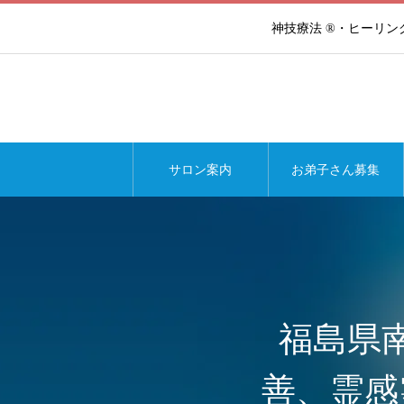
神技療法 ®・ヒーリ
サロン案内
お弟子さん募集
福島県
善、霊感