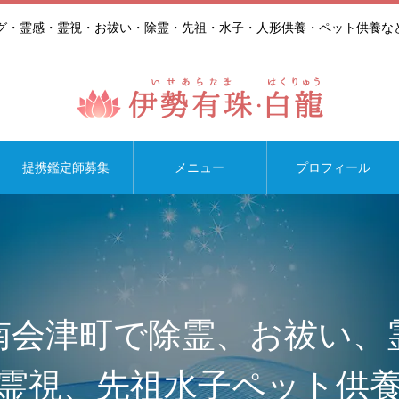
ング・霊感・霊視・お祓い・除霊・先祖・水子・人形供養・ペット供養な
提携鑑定師募集
メニュー
プロフィール
南会津町で除霊、お祓い、
霊視、先祖水子ペット供