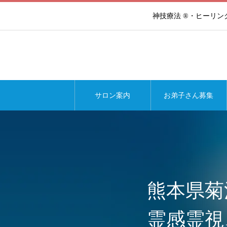
神技療法 ®・ヒーリ
サロン案内
お弟子さん募集
熊本県菊
霊感霊視