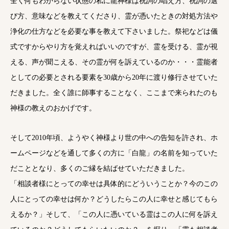
全く何もわからない状態の私に龍神様は祝詞の唱え方、祝詞の選
び方、意味などを教えてくださり、霊が憑いたときの対処方法や
浄化の仕方などを必要な事を教えて下さいました。祭祀などは儀
式ですからやり方を覚えればいいのですが、霊を受ける、霊が視
える、声が聞こえる、その霊が何を訴えているのか・・・霊能者
としての必要とされる要素を30歳から20年に渡り修行させていた
だきました。全く誰に師事することなく、ここまで来られたのも
神様の教えのおかげです。
そして2010年頃、ようやく神様より世の中への告知を許され、ホ
ームページなどを通して多くの方に「白龍」の名前を知っていた
だこととなり、多くのご縁を結ばせていただきました。
「相談者様にとっての幸せは具体的にどういうことか？今のこの
人にとっての幸せは何か？どうしたらこの人に幸せと感じてもら
えるか？」そして、「この人に憑いている霊はこの人に何を訴え