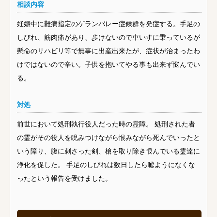
相談内容
妊娠中に難病指定のゲランバレー症候群を発症する。手足の
しびれ、筋肉痛があり、歩けないので車いすに乗っているが
懸命のリハビリ等で無事に出産出来たが、症状が治まったわ
けではないので辛い。子供を抱いてやる事も出来ず悩んでい
る。
対処
前世において処刑執行役人だった時の霊障。 処刑された者
の霊がその役人を睨みつけながら恨みながら死んでいったと
いう障り、腹に刺さった剣、槍を取り除き恨んでいる霊達に
浄化を促した。 手足のしびれは数日したら嘘ようになくな
ったという報告を受けました。