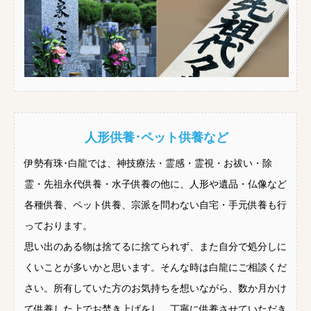
人形供養･ペット供養など
伊勢有珠･白龍では、神技療法・霊感・霊視・お祓い・除
霊・先祖永代供養・水子供養の他に、人形や遺品・仏像など
各種供養、ペット供養、宗派を問わない自宅・手元供養も行
っております。
思い出のある物は捨てるに捨てられず、また自分で処分しに
くいことが多いかと思います。そんな時は白龍にご相談くだ
さい。所有していた方のお気持ちを想いながら、数か月かけ
て供養した上でお焚き上げをし、丁寧に供養させていただき