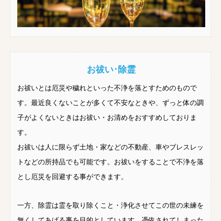
お祓い･除霊
お祓いとは厄災や穢れといった不浄を落とすためのもので
す。最近良くないことが多くて不安なときや、ずっと体の調
子がよくないときはお祓い・お清めをおすすめしておりま
す。
お祓いは人に限らず土地・家などの不動産、車やブレスレッ
トなどの所持品でも可能です。お祓いをすることで不浄を落
とし厄災を回避する事ができます。
一方、除霊は霊を取り除くこと・浄化させてこの世の未練を
無くしてあげる事を目的としています。憑依されてしまった