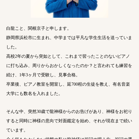
白龍こと、関根京子と申します。
静岡県浜松市に生まれ、中学までは平凡な学生生活を送っていま
した。
高校2年の夏から突如として、これまで習ったことのないピアノ
に打ち込み、周りからおかしくなったのか？と言われても練習を
続け、1年3ヶ月で受験し、見事合格。
卒業後、ピアノ教室を開室し、延700程の生徒を教え、有名音楽
大学にも数名を入れました。
そんな中、突然30歳で龍神様からのお告げがあり、神様をお祀り
すると同時に神様の意向で対面鑑定を始め、それが現在まで続い
ています。