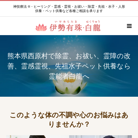
神技療法 ®・ヒーリング・霊感・霊視・お祓い・除霊・先祖・水子・人形
供養・ペット供養など各種ご相談を承ります
熊本県西原村で除霊、お祓い、霊障の改
善、霊感霊視、先祖水子ペット供養なら
霊能者白龍へ
このような体の不調や心のお悩みはあ
りませんか？