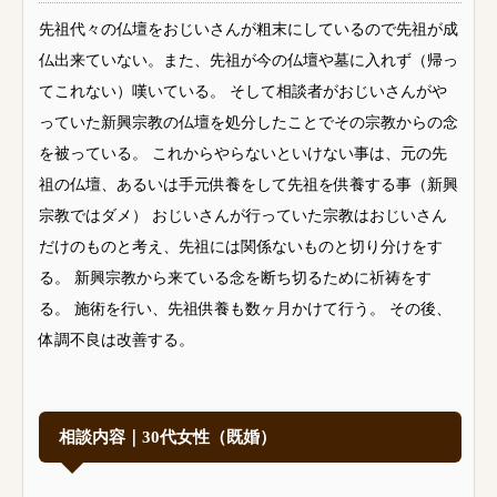
先祖代々の仏壇をおじいさんが粗末にしているので先祖が成
仏出来ていない。また、先祖が今の仏壇や墓に入れず（帰っ
てこれない）嘆いている。 そして相談者がおじいさんがや
っていた新興宗教の仏壇を処分したことでその宗教からの念
を被っている。 これからやらないといけない事は、元の先
祖の仏壇、あるいは手元供養をして先祖を供養する事（新興
宗教ではダメ） おじいさんが行っていた宗教はおじいさん
だけのものと考え、先祖には関係ないものと切り分けをす
る。 新興宗教から来ている念を断ち切るために祈祷をす
る。 施術を行い、先祖供養も数ヶ月かけて行う。 その後、
体調不良は改善する。
相談内容｜30代女性（既婚）