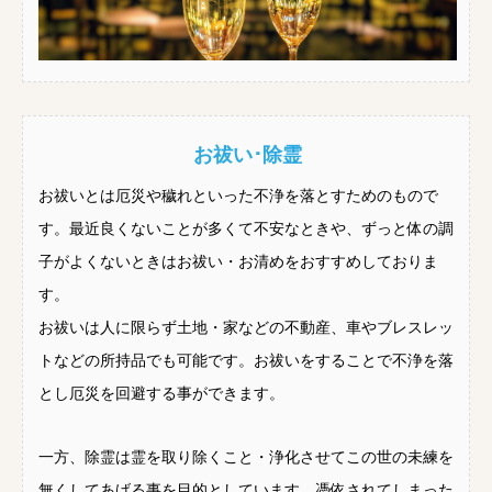
お祓い･除霊
お祓いとは厄災や穢れといった不浄を落とすためのもので
す。最近良くないことが多くて不安なときや、ずっと体の調
子がよくないときはお祓い・お清めをおすすめしておりま
す。
お祓いは人に限らず土地・家などの不動産、車やブレスレッ
トなどの所持品でも可能です。お祓いをすることで不浄を落
とし厄災を回避する事ができます。
一方、除霊は霊を取り除くこと・浄化させてこの世の未練を
無くしてあげる事を目的としています。憑依されてしまった