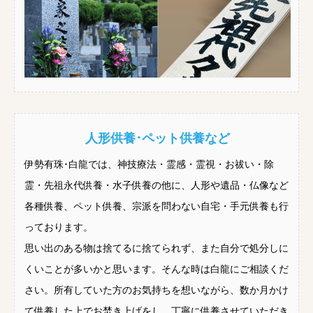
人形供養･ペット供養など
伊勢有珠･白龍では、神技療法・霊感・霊視・お祓い・除
霊・先祖永代供養・水子供養の他に、人形や遺品・仏像など
各種供養、ペット供養、宗派を問わない自宅・手元供養も行
っております。
思い出のある物は捨てるに捨てられず、また自分で処分しに
くいことが多いかと思います。そんな時は白龍にご相談くだ
さい。所有していた方のお気持ちを想いながら、数か月かけ
て供養した上でお焚き上げをし、丁寧に供養させていただき