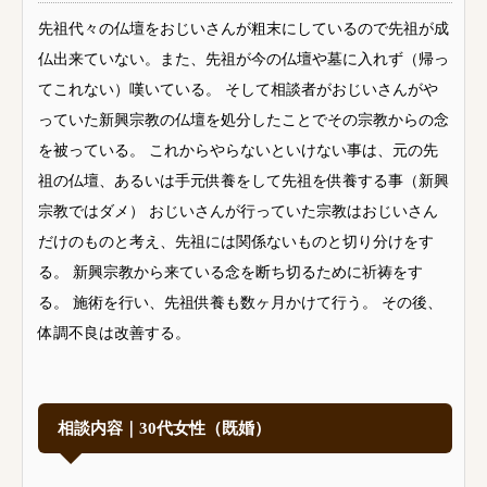
先祖代々の仏壇をおじいさんが粗末にしているので先祖が成
仏出来ていない。また、先祖が今の仏壇や墓に入れず（帰っ
てこれない）嘆いている。 そして相談者がおじいさんがや
っていた新興宗教の仏壇を処分したことでその宗教からの念
を被っている。 これからやらないといけない事は、元の先
祖の仏壇、あるいは手元供養をして先祖を供養する事（新興
宗教ではダメ） おじいさんが行っていた宗教はおじいさん
だけのものと考え、先祖には関係ないものと切り分けをす
る。 新興宗教から来ている念を断ち切るために祈祷をす
る。 施術を行い、先祖供養も数ヶ月かけて行う。 その後、
体調不良は改善する。
相談内容｜30代女性（既婚）