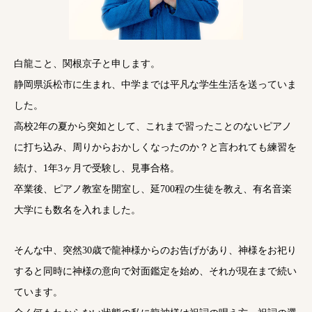
白龍こと、関根京子と申します。
静岡県浜松市に生まれ、中学までは平凡な学生生活を送っていま
した。
高校2年の夏から突如として、これまで習ったことのないピアノ
に打ち込み、周りからおかしくなったのか？と言われても練習を
続け、1年3ヶ月で受験し、見事合格。
卒業後、ピアノ教室を開室し、延700程の生徒を教え、有名音楽
大学にも数名を入れました。
そんな中、突然30歳で龍神様からのお告げがあり、神様をお祀り
すると同時に神様の意向で対面鑑定を始め、それが現在まで続い
ています。