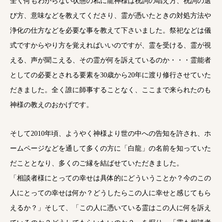
全く何もわからない状態の私に龍神様は祝詞の唱え方、祝詞の選
び方、意味などを教えてくださり、霊が憑いたときの対処方法や
浄化の仕方などを必要な事を教えて下さいました。祭祀などは儀
式ですからやり方を覚えればいいのですが、霊を受ける、霊が視
える、声が聞こえる、その霊が何を訴えているのか・・・霊能者
としての必要とされる要素を30歳から20年に渡り修行させていた
だきました。全く誰に師事することなく、ここまで来られたのも
神様の教えのおかげです。
そして2010年頃、ようやく神様より世の中への告知を許され、ホ
ームページなどを通して多くの方に「白龍」の名前を知っていた
だこととなり、多くのご縁を結ばせていただきました。
「相談者様にとっての幸せは具体的にどういうことか？今のこの
人にとっての幸せは何か？どうしたらこの人に幸せと感じてもら
えるか？」そして、「この人に憑いている霊はこの人に何を訴え