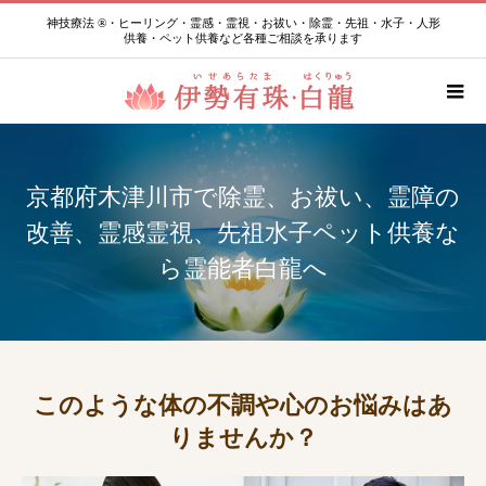
神技療法 ®・ヒーリング・霊感・霊視・お祓い・除霊・先祖・水子・人形
供養・ペット供養など各種ご相談を承ります
京都府木津川市で除霊、お祓い、霊障の
改善、霊感霊視、先祖水子ペット供養な
ら霊能者白龍へ
このような体の不調や心のお悩みはあ
りませんか？