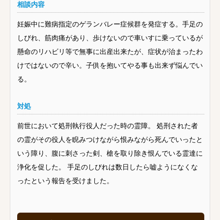
相談内容
妊娠中に難病指定のゲランバレー症候群を発症する。手足の
しびれ、筋肉痛があり、歩けないので車いすに乗っているが
懸命のリハビリ等で無事に出産出来たが、症状が治まったわ
けではないので辛い。子供を抱いてやる事も出来ず悩んでい
る。
対処
前世において処刑執行役人だった時の霊障。 処刑された者
の霊がその役人を睨みつけながら恨みながら死んでいったと
いう障り、腹に刺さった剣、槍を取り除き恨んでいる霊達に
浄化を促した。 手足のしびれは数日したら嘘ようになくな
ったという報告を受けました。