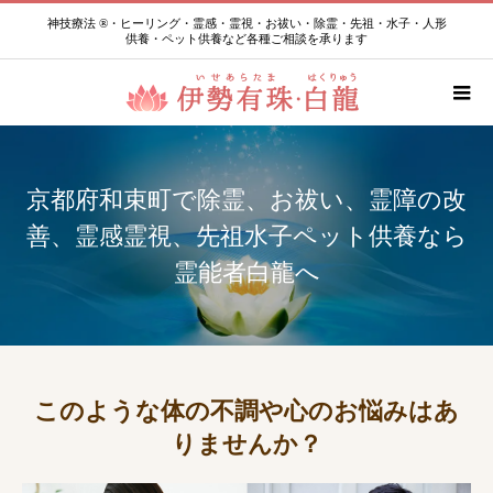
神技療法 ®・ヒーリング・霊感・霊視・お祓い・除霊・先祖・水子・人形
供養・ペット供養など各種ご相談を承ります
京都府和束町で除霊、お祓い、霊障の改
善、霊感霊視、先祖水子ペット供養なら
霊能者白龍へ
このような体の不調や心のお悩みはあ
りませんか？