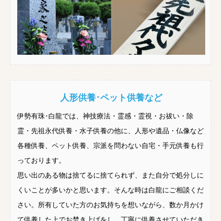
人形供養･ペット供養など
伊勢有珠･白龍では、神技療法・霊感・霊視・お祓い・除
霊・先祖永代供養・水子供養の他に、人形や遺品・仏像など
各種供養、ペット供養、宗派を問わない自宅・手元供養も行
っております。
思い出のある物は捨てるに捨てられず、また自分で処分しに
くいことが多いかと思います。そんな時は白龍にご相談くだ
さい。所有していた方のお気持ちを想いながら、数か月かけ
て供養した上でお焚き上げをし、丁寧に供養させていただき