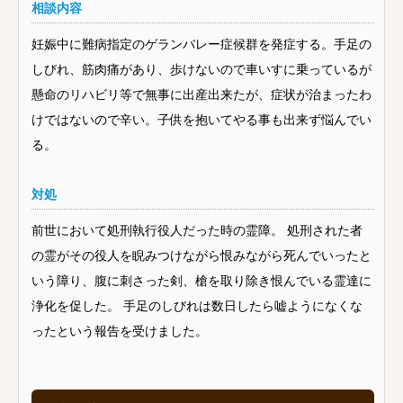
相談内容
妊娠中に難病指定のゲランバレー症候群を発症する。手足の
しびれ、筋肉痛があり、歩けないので車いすに乗っているが
懸命のリハビリ等で無事に出産出来たが、症状が治まったわ
けではないので辛い。子供を抱いてやる事も出来ず悩んでい
る。
対処
前世において処刑執行役人だった時の霊障。 処刑された者
の霊がその役人を睨みつけながら恨みながら死んでいったと
いう障り、腹に刺さった剣、槍を取り除き恨んでいる霊達に
浄化を促した。 手足のしびれは数日したら嘘ようになくな
ったという報告を受けました。