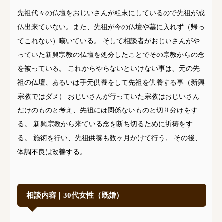
先祖代々の仏壇をおじいさんが粗末にしているので先祖が成
仏出来ていない。また、先祖が今の仏壇や墓に入れず（帰っ
てこれない）嘆いている。 そして相談者がおじいさんがや
っていた新興宗教の仏壇を処分したことでその宗教からの念
を被っている。 これからやらないといけない事は、元の先
祖の仏壇、あるいは手元供養をして先祖を供養する事（新興
宗教ではダメ） おじいさんが行っていた宗教はおじいさん
だけのものと考え、先祖には関係ないものと切り分けをす
る。 新興宗教から来ている念を断ち切るために祈祷をす
る。 施術を行い、先祖供養も数ヶ月かけて行う。 その後、
体調不良は改善する。
相談内容｜30代女性（既婚）