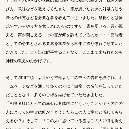
全く何もわからない状態の私に龍神様は祝詞の唱え方、祝詞の選
び方、意味などを教えてくださり、霊が憑いたときの対処方法や
浄化の仕方などを必要な事を教えて下さいました。祭祀などは儀
式ですからやり方を覚えればいいのですが、霊を受ける、霊が視
える、声が聞こえる、その霊が何を訴えているのか・・・霊能者
としての必要とされる要素を30歳から20年に渡り修行させていた
だきました。全く誰に師事することなく、ここまで来られたのも
神様の教えのおかげです。
そして2010年頃、ようやく神様より世の中への告知を許され、ホ
ームページなどを通して多くの方に「白龍」の名前を知っていた
だこととなり、多くのご縁を結ばせていただきました。
「相談者様にとっての幸せは具体的にどういうことか？今のこの
人にとっての幸せは何か？どうしたらこの人に幸せと感じてもら
えるか？」そして、「この人に憑いている霊はこの人に何を訴え