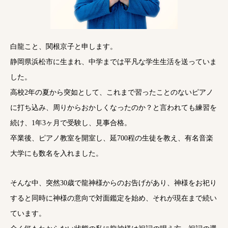
白龍こと、関根京子と申します。
静岡県浜松市に生まれ、中学までは平凡な学生生活を送っていま
した。
高校2年の夏から突如として、これまで習ったことのないピアノ
に打ち込み、周りからおかしくなったのか？と言われても練習を
続け、1年3ヶ月で受験し、見事合格。
卒業後、ピアノ教室を開室し、延700程の生徒を教え、有名音楽
大学にも数名を入れました。
そんな中、突然30歳で龍神様からのお告げがあり、神様をお祀り
すると同時に神様の意向で対面鑑定を始め、それが現在まで続い
ています。