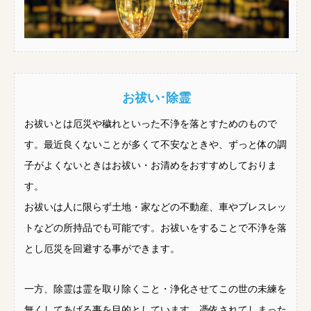
お祓い･除霊
お祓いとは厄災や穢れといった不浄を落とすためのもので
す。最近良くないことが多くて不安なときや、ずっと体の調
子がよくないときはお祓い・お清めをおすすめしておりま
す。
お祓いは人に限らず土地・家などの不動産、車やブレスレッ
トなどの所持品でも可能です。お祓いをすることで不浄を落
とし厄災を回避する事ができます。
一方、除霊は霊を取り除くこと・浄化させてこの世の未練を
無くしてあげる事を目的としています。憑依されてしまった