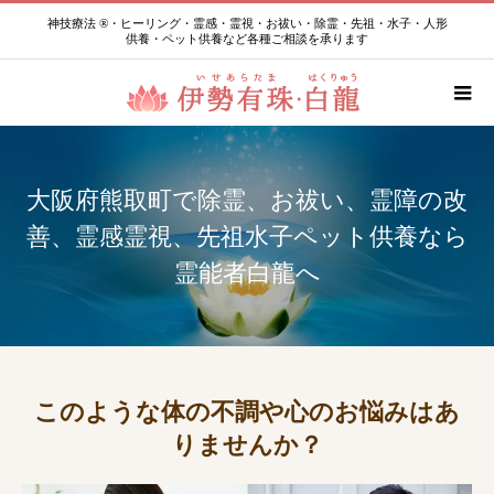
神技療法 ®・ヒーリング・霊感・霊視・お祓い・除霊・先祖・水子・人形
供養・ペット供養など各種ご相談を承ります
大阪府熊取町で除霊、お祓い、霊障の改
善、霊感霊視、先祖水子ペット供養なら
霊能者白龍へ
このような体の不調や心のお悩みはあ
りませんか？