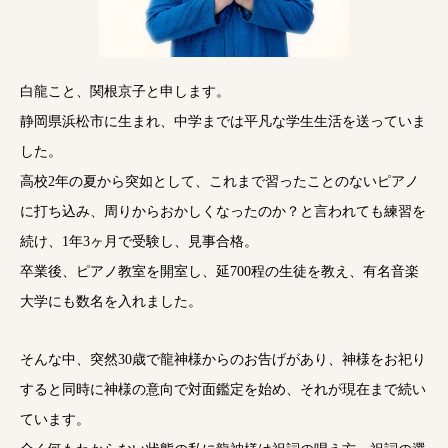
白龍こと、関根京子と申します。
静岡県浜松市に生まれ、中学までは平凡な学生生活を送っていま
した。
高校2年の夏から突如として、これまで習ったことのないピアノ
に打ち込み、周りからおかしくなったのか？と言われても練習を
続け、1年3ヶ月で受験し、見事合格。
卒業後、ピアノ教室を開室し、延700程の生徒を教え、有名音楽
大学にも数名を入れました。
そんな中、突然30歳で龍神様からのお告げがあり、神様をお祀り
すると同時に神様の意向で対面鑑定を始め、それが現在まで続い
ています。