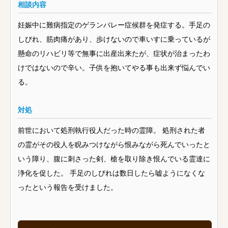
相談内容
妊娠中に難病指定のゲランバレー症候群を発症する。手足の
しびれ、筋肉痛があり、歩けないので車いすに乗っているが
懸命のリハビリ等で無事に出産出来たが、症状が治まったわ
けではないので辛い。子供を抱いてやる事も出来ず悩んでい
る。
対処
前世において処刑執行役人だった時の霊障。 処刑された者
の霊がその役人を睨みつけながら恨みながら死んでいったと
いう障り、腹に刺さった剣、槍を取り除き恨んでいる霊達に
浄化を促した。 手足のしびれは数日したら嘘ようになくな
ったという報告を受けました。