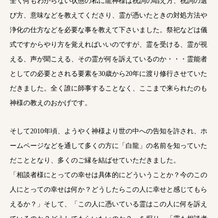
全く何もわからない状態の私に龍神様は祝詞の唱え方、祝詞の選
び方、意味などを教えてくださり、霊が憑いたときの対処方法や
浄化の仕方などを必要な事を教えて下さいました。祭祀などは儀
式ですからやり方を覚えればいいのですが、霊を受ける、霊が視
える、声が聞こえる、その霊が何を訴えているのか・・・霊能者
としての必要とされる要素を30歳から20年に渡り修行させていた
だきました。全く誰に師事することなく、ここまで来られたのも
神様の教えのおかげです。
そして2010年頃、ようやく神様より世の中への告知を許され、ホ
ームページなどを通して多くの方に「白龍」の名前を知っていた
だこととなり、多くのご縁を結ばせていただきました。
「相談者様にとっての幸せは具体的にどういうことか？今のこの
人にとっての幸せは何か？どうしたらこの人に幸せと感じてもら
えるか？」そして、「この人に憑いている霊はこの人に何を訴え