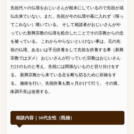
先祖代々の仏壇をおじいさんが粗末にしているので先祖が成
仏出来ていない。また、先祖が今の仏壇や墓に入れず（帰っ
てこれない）嘆いている。 そして相談者がおじいさんがや
っていた新興宗教の仏壇を処分したことでその宗教からの念
を被っている。 これからやらないといけない事は、元の先
祖の仏壇、あるいは手元供養をして先祖を供養する事（新興
宗教ではダメ） おじいさんが行っていた宗教はおじいさん
だけのものと考え、先祖には関係ないものと切り分けをす
る。 新興宗教から来ている念を断ち切るために祈祷をす
る。 施術を行い、先祖供養も数ヶ月かけて行う。 その後、
体調不良は改善する。
相談内容｜30代女性（既婚）