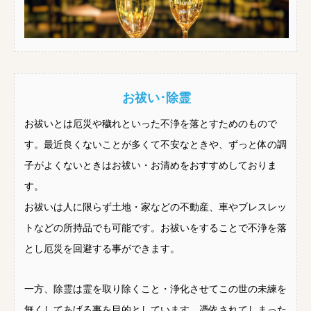
お祓い･除霊
お祓いとは厄災や穢れといった不浄を落とすためのもので
す。最近良くないことが多くて不安なときや、ずっと体の調
子がよくないときはお祓い・お清めをおすすめしておりま
す。
お祓いは人に限らず土地・家などの不動産、車やブレスレッ
トなどの所持品でも可能です。お祓いをすることで不浄を落
とし厄災を回避する事ができます。
一方、除霊は霊を取り除くこと・浄化させてこの世の未練を
無くしてあげる事を目的としています。憑依されてしまった