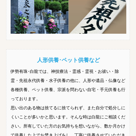
人形供養･ペット供養など
伊勢有珠･白龍では、神技療法・霊感・霊視・お祓い・除
霊・先祖永代供養・水子供養の他に、人形や遺品・仏像など
各種供養、ペット供養、宗派を問わない自宅・手元供養も行
っております。
思い出のある物は捨てるに捨てられず、また自分で処分しに
くいことが多いかと思います。そんな時は白龍にご相談くだ
さい。所有していた方のお気持ちを想いながら、数か月かけ
て供養した上でお焚き上げをし、丁寧に供養させていただき