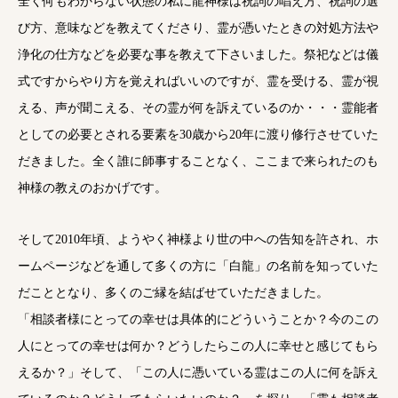
全く何もわからない状態の私に龍神様は祝詞の唱え方、祝詞の選
び方、意味などを教えてくださり、霊が憑いたときの対処方法や
浄化の仕方などを必要な事を教えて下さいました。祭祀などは儀
式ですからやり方を覚えればいいのですが、霊を受ける、霊が視
える、声が聞こえる、その霊が何を訴えているのか・・・霊能者
としての必要とされる要素を30歳から20年に渡り修行させていた
だきました。全く誰に師事することなく、ここまで来られたのも
神様の教えのおかげです。
そして2010年頃、ようやく神様より世の中への告知を許され、ホ
ームページなどを通して多くの方に「白龍」の名前を知っていた
だこととなり、多くのご縁を結ばせていただきました。
「相談者様にとっての幸せは具体的にどういうことか？今のこの
人にとっての幸せは何か？どうしたらこの人に幸せと感じてもら
えるか？」そして、「この人に憑いている霊はこの人に何を訴え