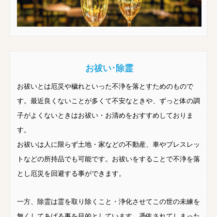
お祓い･除霊
お祓いとは厄災や穢れといった不浄を落とすためのもので
す。最近良くないことが多くて不安なときや、ずっと体の調
子がよくないときはお祓い・お清めをおすすめしておりま
す。
お祓いは人に限らず土地・家などの不動産、車やブレスレッ
トなどの所持品でも可能です。お祓いをすることで不浄を落
とし厄災を回避する事ができます。
一方、除霊は霊を取り除くこと・浄化させてこの世の未練を
無くしてあげる事を目的としています。憑依されてしまった