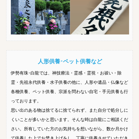
人形供養･ペット供養など
伊勢有珠･白龍では、神技療法・霊感・霊視・お祓い・除
霊・先祖永代供養・水子供養の他に、人形や遺品・仏像など
各種供養、ペット供養、宗派を問わない自宅・手元供養も行
っております。
思い出のある物は捨てるに捨てられず、また自分で処分しに
くいことが多いかと思います。そんな時は白龍にご相談くだ
さい。所有していた方のお気持ちを想いながら、数か月かけ
て供養した上でお焚き上げをし、丁寧に供養させていただき