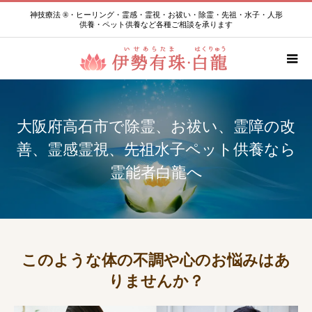
神技療法 ®・ヒーリング・霊感・霊視・お祓い・除霊・先祖・水子・人形
供養・ペット供養など各種ご相談を承ります
大阪府高石市で除霊、お祓い、霊障の改
善、霊感霊視、先祖水子ペット供養なら
霊能者白龍へ
このような体の不調や心のお悩みはあ
りませんか？