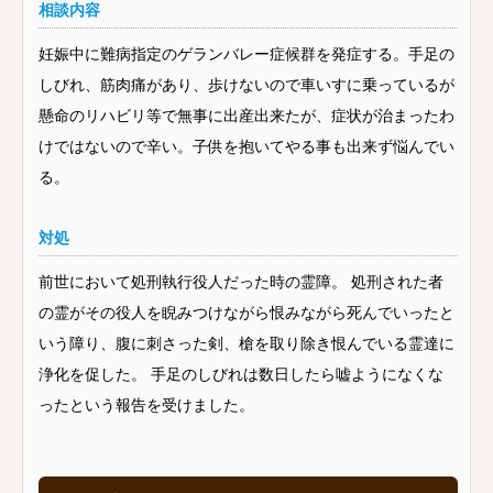
相談内容
妊娠中に難病指定のゲランバレー症候群を発症する。手足の
しびれ、筋肉痛があり、歩けないので車いすに乗っているが
懸命のリハビリ等で無事に出産出来たが、症状が治まったわ
けではないので辛い。子供を抱いてやる事も出来ず悩んでい
る。
対処
前世において処刑執行役人だった時の霊障。 処刑された者
の霊がその役人を睨みつけながら恨みながら死んでいったと
いう障り、腹に刺さった剣、槍を取り除き恨んでいる霊達に
浄化を促した。 手足のしびれは数日したら嘘ようになくな
ったという報告を受けました。