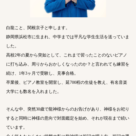
白龍こと、関根京子と申します。
静岡県浜松市に生まれ、中学までは平凡な学生生活を送っていま
した。
高校2年の夏から突如として、これまで習ったことのないピアノ
に打ち込み、周りからおかしくなったのか？と言われても練習を
続け、1年3ヶ月で受験し、見事合格。
卒業後、ピアノ教室を開室し、延700程の生徒を教え、有名音楽
大学にも数名を入れました。
そんな中、突然30歳で龍神様からのお告げがあり、神様をお祀り
すると同時に神様の意向で対面鑑定を始め、それが現在まで続い
ています。