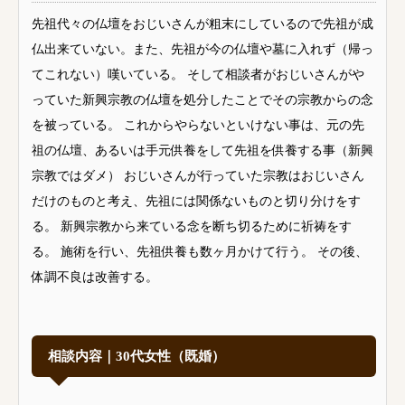
先祖代々の仏壇をおじいさんが粗末にしているので先祖が成
仏出来ていない。また、先祖が今の仏壇や墓に入れず（帰っ
てこれない）嘆いている。 そして相談者がおじいさんがや
っていた新興宗教の仏壇を処分したことでその宗教からの念
を被っている。 これからやらないといけない事は、元の先
祖の仏壇、あるいは手元供養をして先祖を供養する事（新興
宗教ではダメ） おじいさんが行っていた宗教はおじいさん
だけのものと考え、先祖には関係ないものと切り分けをす
る。 新興宗教から来ている念を断ち切るために祈祷をす
る。 施術を行い、先祖供養も数ヶ月かけて行う。 その後、
体調不良は改善する。
相談内容｜30代女性（既婚）