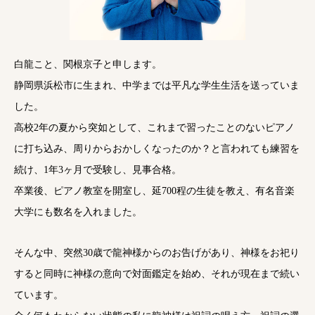
白龍こと、関根京子と申します。
静岡県浜松市に生まれ、中学までは平凡な学生生活を送っていま
した。
高校2年の夏から突如として、これまで習ったことのないピアノ
に打ち込み、周りからおかしくなったのか？と言われても練習を
続け、1年3ヶ月で受験し、見事合格。
卒業後、ピアノ教室を開室し、延700程の生徒を教え、有名音楽
大学にも数名を入れました。
そんな中、突然30歳で龍神様からのお告げがあり、神様をお祀り
すると同時に神様の意向で対面鑑定を始め、それが現在まで続い
ています。