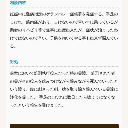
相談内容
妊娠中に難病指定のゲランバレー症候群を発症する。手足の
しびれ、筋肉痛があり、歩けないので車いすに乗っているが
懸命のリハビリ等で無事に出産出来たが、症状が治まったわ
けではないので辛い。子供を抱いてやる事も出来ず悩んでい
る。
対処
前世において処刑執行役人だった時の霊障。 処刑された者
の霊がその役人を睨みつけながら恨みながら死んでいったと
いう障り、腹に刺さった剣、槍を取り除き恨んでいる霊達に
浄化を促した。 手足のしびれは数日したら嘘ようになくな
ったという報告を受けました。