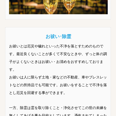
お祓い･除霊
お祓いとは厄災や穢れといった不浄を落とすためのもので
す。最近良くないことが多くて不安なときや、ずっと体の調
子がよくないときはお祓い・お清めをおすすめしておりま
す。
お祓いは人に限らず土地・家などの不動産、車やブレスレッ
トなどの所持品でも可能です。お祓いをすることで不浄を落
とし厄災を回避する事ができます。
一方、除霊は霊を取り除くこと・浄化させてこの世の未練を
無くしてあげる事を目的としています。憑依されてしまった