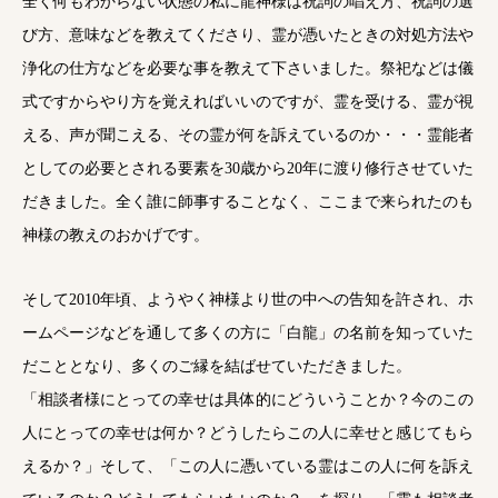
全く何もわからない状態の私に龍神様は祝詞の唱え方、祝詞の選
び方、意味などを教えてくださり、霊が憑いたときの対処方法や
浄化の仕方などを必要な事を教えて下さいました。祭祀などは儀
式ですからやり方を覚えればいいのですが、霊を受ける、霊が視
える、声が聞こえる、その霊が何を訴えているのか・・・霊能者
としての必要とされる要素を30歳から20年に渡り修行させていた
だきました。全く誰に師事することなく、ここまで来られたのも
神様の教えのおかげです。
そして2010年頃、ようやく神様より世の中への告知を許され、ホ
ームページなどを通して多くの方に「白龍」の名前を知っていた
だこととなり、多くのご縁を結ばせていただきました。
「相談者様にとっての幸せは具体的にどういうことか？今のこの
人にとっての幸せは何か？どうしたらこの人に幸せと感じてもら
えるか？」そして、「この人に憑いている霊はこの人に何を訴え