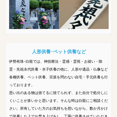
人形供養･ペット供養など
伊勢有珠･白龍では、神技療法・霊感・霊視・お祓い・除
霊・先祖永代供養・水子供養の他に、人形や遺品・仏像など
各種供養、ペット供養、宗派を問わない自宅・手元供養も行
っております。
思い出のある物は捨てるに捨てられず、また自分で処分しに
くいことが多いかと思います。そんな時は白龍にご相談くだ
さい。所有していた方のお気持ちを想いながら、数か月かけ
て供養した上でお焚き上げをし、丁寧に供養させていただき