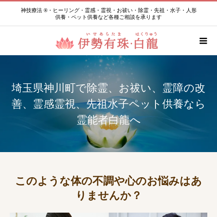
神技療法 ®・ヒーリング・霊感・霊視・お祓い・除霊・先祖・水子・人形
供養・ペット供養など各種ご相談を承ります
埼玉県神川町で除霊、お祓い、霊障の改
善、霊感霊視、先祖水子ペット供養なら
霊能者白龍へ
このような体の不調や心のお悩みはあ
りませんか？