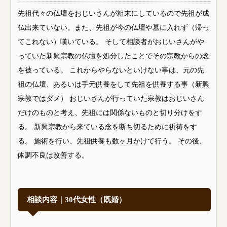
先祖代々の仏壇をおじいさんが粗末にしているので先祖が成
仏出来ていない。また、先祖が今の仏壇や墓に入れず（帰っ
てこれない）嘆いている。 そして相談者がおじいさんがや
っていた新興宗教の仏壇を処分したことでその宗教からの念
を被っている。 これからやらないといけない事は、元の先
祖の仏壇、あるいは手元供養をして先祖を供養する事（新興
宗教ではダメ） おじいさんが行っていた宗教はおじいさん
だけのものと考え、先祖には関係ないものと切り分けをす
る。 新興宗教から来ている念を断ち切るために祈祷をす
る。 施術を行い、先祖供養も数ヶ月かけて行う。 その後、
体調不良は改善する。
相談内容｜30代女性（既婚）