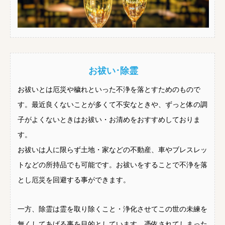
お祓い･除霊
お祓いとは厄災や穢れといった不浄を落とすためのもので
す。最近良くないことが多くて不安なときや、ずっと体の調
子がよくないときはお祓い・お清めをおすすめしておりま
す。
お祓いは人に限らず土地・家などの不動産、車やブレスレッ
トなどの所持品でも可能です。お祓いをすることで不浄を落
とし厄災を回避する事ができます。
一方、除霊は霊を取り除くこと・浄化させてこの世の未練を
無くしてあげる事を目的としています。憑依されてしまった