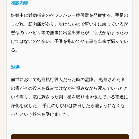
相談内容
妊娠中に難病指定のゲランバレー症候群を発症する。手足の
しびれ、筋肉痛があり、歩けないので車いすに乗っているが
懸命のリハビリ等で無事に出産出来たが、症状が治まったわ
けではないので辛い。子供を抱いてやる事も出来ず悩んでい
る。
対処
前世において処刑執行役人だった時の霊障。 処刑された者
の霊がその役人を睨みつけながら恨みながら死んでいったと
いう障り、腹に刺さった剣、槍を取り除き恨んでいる霊達に
浄化を促した。 手足のしびれは数日したら嘘ようになくな
ったという報告を受けました。