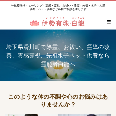
神技療法 ®・ヒーリング・霊感・霊視・お祓い・除霊・先祖・水子・人形
供養・ペット供養など各種ご相談を承ります
埼玉県滑川町で除霊、お祓い、霊障の改
善、霊感霊視、先祖水子ペット供養なら
霊能者白龍へ
このような体の不調や心のお悩みはあ
りませんか？