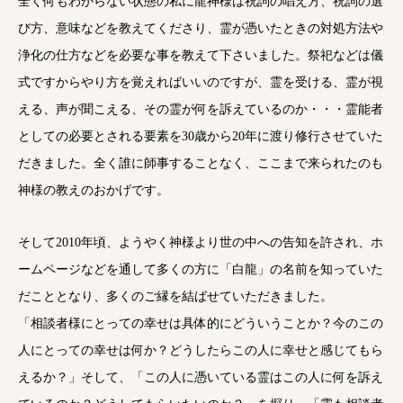
全く何もわからない状態の私に龍神様は祝詞の唱え方、祝詞の選
び方、意味などを教えてくださり、霊が憑いたときの対処方法や
浄化の仕方などを必要な事を教えて下さいました。祭祀などは儀
式ですからやり方を覚えればいいのですが、霊を受ける、霊が視
える、声が聞こえる、その霊が何を訴えているのか・・・霊能者
としての必要とされる要素を30歳から20年に渡り修行させていた
だきました。全く誰に師事することなく、ここまで来られたのも
神様の教えのおかげです。
そして2010年頃、ようやく神様より世の中への告知を許され、ホ
ームページなどを通して多くの方に「白龍」の名前を知っていた
だこととなり、多くのご縁を結ばせていただきました。
「相談者様にとっての幸せは具体的にどういうことか？今のこの
人にとっての幸せは何か？どうしたらこの人に幸せと感じてもら
えるか？」そして、「この人に憑いている霊はこの人に何を訴え