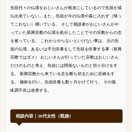
先祖代々の仏壇をおじいさんが粗末にしているので先祖が成
仏出来ていない。また、先祖が今の仏壇や墓に入れず（帰っ
てこれない）嘆いている。 そして相談者がおじいさんがや
っていた新興宗教の仏壇を処分したことでその宗教からの念
を被っている。 これからやらないといけない事は、元の先
祖の仏壇、あるいは手元供養をして先祖を供養する事（新興
宗教ではダメ） おじいさんが行っていた宗教はおじいさん
だけのものと考え、先祖には関係ないものと切り分けをす
る。 新興宗教から来ている念を断ち切るために祈祷をす
る。 施術を行い、先祖供養も数ヶ月かけて行う。 その後、
体調不良は改善する。
相談内容｜30代女性（既婚）