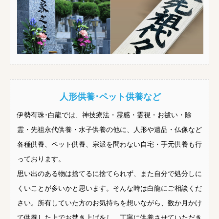
人形供養･ペット供養など
伊勢有珠･白龍では、神技療法・霊感・霊視・お祓い・除
霊・先祖永代供養・水子供養の他に、人形や遺品・仏像など
各種供養、ペット供養、宗派を問わない自宅・手元供養も行
っております。
思い出のある物は捨てるに捨てられず、また自分で処分しに
くいことが多いかと思います。そんな時は白龍にご相談くだ
さい。所有していた方のお気持ちを想いながら、数か月かけ
て供養した上でお焚き上げをし、丁寧に供養させていただき