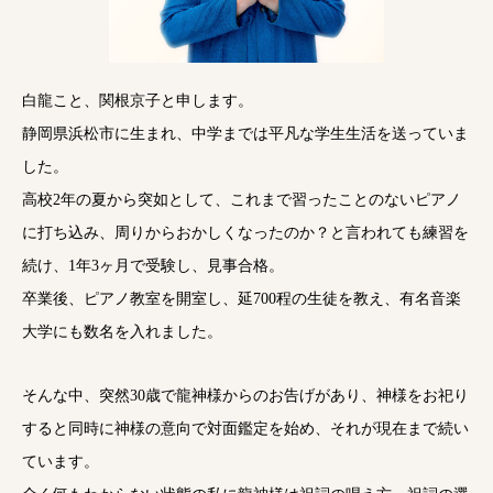
白龍こと、関根京子と申します。
静岡県浜松市に生まれ、中学までは平凡な学生生活を送っていま
した。
高校2年の夏から突如として、これまで習ったことのないピアノ
に打ち込み、周りからおかしくなったのか？と言われても練習を
続け、1年3ヶ月で受験し、見事合格。
卒業後、ピアノ教室を開室し、延700程の生徒を教え、有名音楽
大学にも数名を入れました。
そんな中、突然30歳で龍神様からのお告げがあり、神様をお祀り
すると同時に神様の意向で対面鑑定を始め、それが現在まで続い
ています。