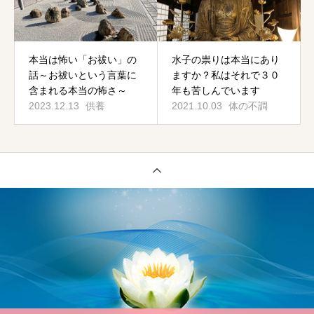
本当は怖い「お祓い」の
水子の祟りは本当にあり
話～お祓いという言葉に
ますか？私はそれで３０
含まれる本当の怖さ～
年も苦しんでいます
2023.12.13
供養
2021.10.03
体の不調