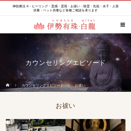
神技療法 ®・ヒーリング・霊感・霊視・お祓い・除霊・先祖・水子・人形
供養・ペット供養など各種ご相談を承ります
カウンセリングエピソード
カウンセリングエピソード
お祓い
お祓い