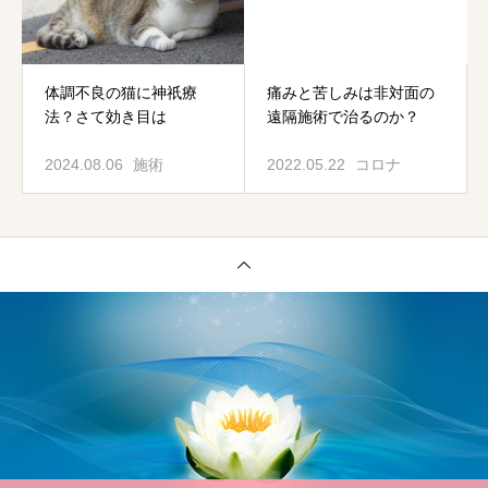
体調不良の猫に神祇療
痛みと苦しみは非対面の
法？さて効き目は
遠隔施術で治るのか？
2024.08.06
施術
2022.05.22
コロナ