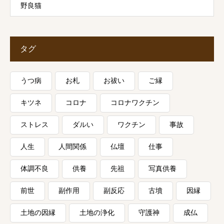
野良猫
タグ
うつ病
お札
お祓い
ご縁
キツネ
コロナ
コロナワクチン
ストレス
ダルい
ワクチン
事故
人生
人間関係
仏壇
仕事
体調不良
供養
先祖
写真供養
前世
副作用
副反応
古墳
因縁
土地の因縁
土地の浄化
守護神
成仏