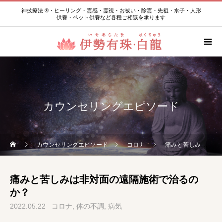
神技療法 ®・ヒーリング・霊感・霊視・お祓い・除霊・先祖・水子・人形
供養・ペット供養など各種ご相談を承ります
カウンセリングエピソード
カウンセリングエピソード
コロナ
痛みと苦しみは非対面の遠隔施術で治るのか？
痛みと苦しみは非対面の遠隔施術で治るの
か？
2022.05.22
コロナ
体の不調
病気