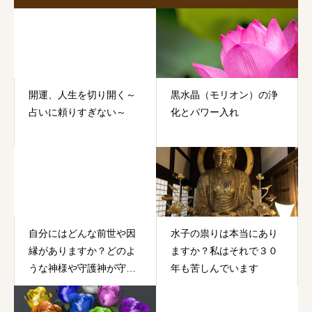
開運、人生を切り開く～
黒水晶（モリオン）の浄
占いに頼りすぎない～
化とパワー入れ
自分にはどんな前世や因
水子の祟りは本当にあり
縁がありますか？どのよ
ますか？私はそれで３０
うな神様や守護神が守っ
年も苦しんでいます
てくれていますか？守護
霊や指導霊って本当に役