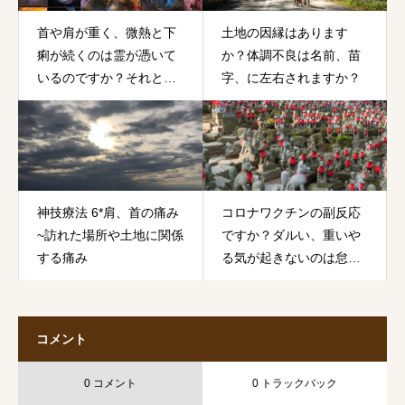
首や肩が重く、微熱と下
土地の因縁はあります
痢が続くのは霊が憑いて
か？体調不良は名前、苗
いるのですか？それとも
字、に左右されますか？
コロナワクチンの副作用
でしょうか？
神技療法 6*肩、首の痛み
コロナワクチンの副反応
~訪れた場所や土地に関係
ですか？ダルい、重いや
する痛み
る気が起きないのは怠け
の気持ちからですか？頑
張っても起きられないの
です。
コメント
0 コメント
0 トラックバック