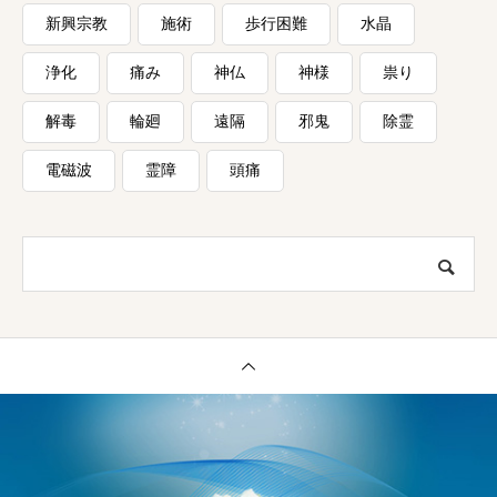
新興宗教
施術
歩行困難
水晶
浄化
痛み
神仏
神様
祟り
解毒
輪廻
遠隔
邪鬼
除霊
電磁波
霊障
頭痛