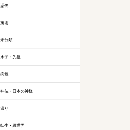
憑依
施術
未分類
水子・先祖
病気
神仏・日本の神様
祟り
転生・異世界