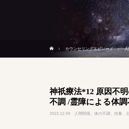
カウンセリングエピソード
人
神祇療法*12 原因
不調 /霊障による体
2023.12.09
人間関係
体の不調
供養