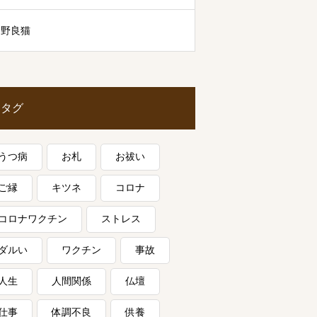
野良猫
タグ
うつ病
お札
お祓い
ご縁
キツネ
コロナ
コロナワクチン
ストレス
ダルい
ワクチン
事故
人生
人間関係
仏壇
仕事
体調不良
供養