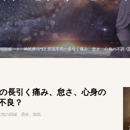
間関係
神祇療法*12 原因不明の長引く痛み、怠さ、心身の不調 
不明の長引く痛み、怠さ、心身の
調不良？
土地の因縁
憑依
病気