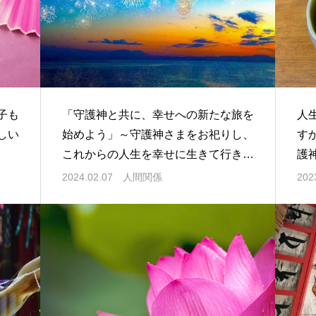
子も
「守護神と共に、幸せへの新たな旅を
人
しい
始めよう」～守護神さまをお祀りし、
す
これからの人生を幸せに生きて行きま
護
しょう
か
2024.02.07
人間関係
202