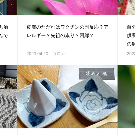
も治
皮膚のただれはワクチンの副反応？ア
自
んで
レルギー？先祖の祟り？因縁？
供
の
2023.04.20
コロナ
202