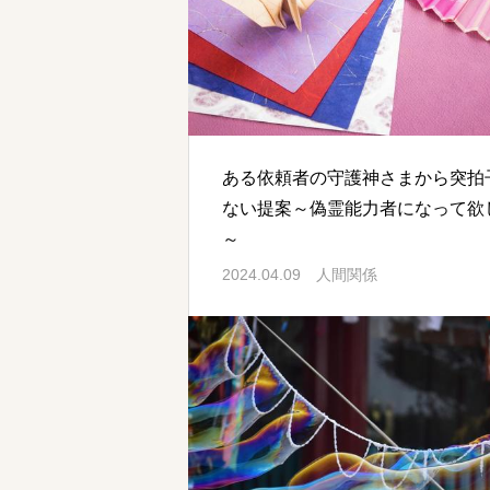
ある依頼者の守護神さまから突拍
ない提案～偽霊能力者になって欲
～
2024.04.09
人間関係