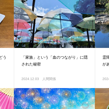
どう
「家族」という「血のつながり」に隠
霊
された秘密
が
2024.12.03
人間関係
202