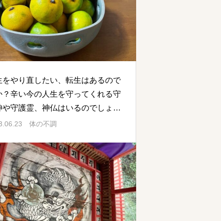
生をやり直したい、転生はあるので
か？辛い今の人生を守ってくれる守
神や守護霊、神仏はいるのでしょう
？
3.06.23
体の不調