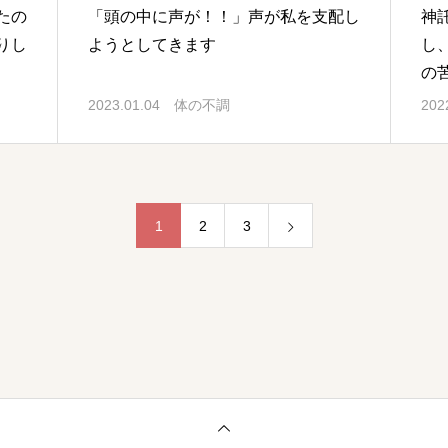
たの
「頭の中に声が！！」声が私を支配し
神
りし
ようとしてきます
し
の
2023.01.04
体の不調
202
1
2
3