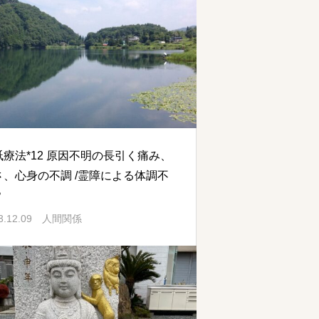
祇療法*12 原因不明の長引く痛み、
さ、心身の不調 /霊障による体調不
？
3.12.09
人間関係