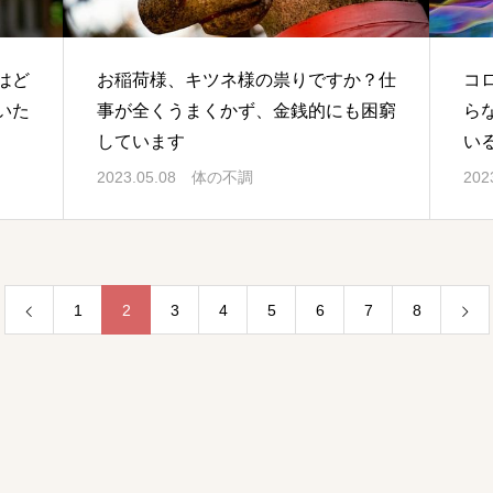
はど
お稲荷様、キツネ様の祟りですか？仕
コ
いた
事が全くうまくかず、金銭的にも困窮
ら
しています
い
2023.05.08
体の不調
202
1
2
3
4
5
6
7
8