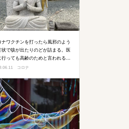
ロナワクチンを打ったら風邪のよう
症状で咳が出たりのどが詰まる。医
に行っても高齢のためと言われるの
。でも辛くて辛くて・・・
3.06.11
コロナ