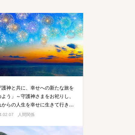
守護神と共に、幸せへの新たな旅を
めよう」～守護神さまをお祀りし、
れからの人生を幸せに生きて行きま
ょう
4.02.07
人間関係