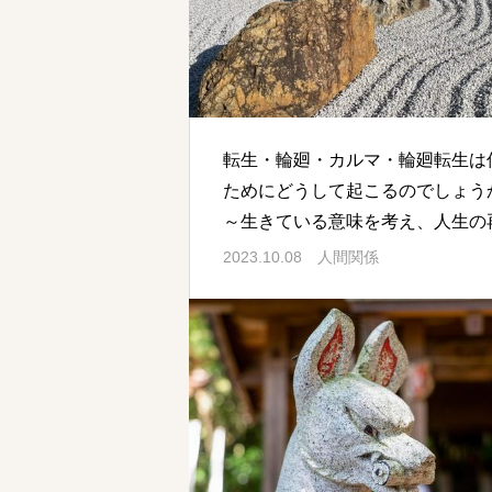
転生・輪廻・カルマ・輪廻転生は
ためにどうして起こるのでしょう
～生きている意味を考え、人生の
発をしたい人へ
2023.10.08
人間関係