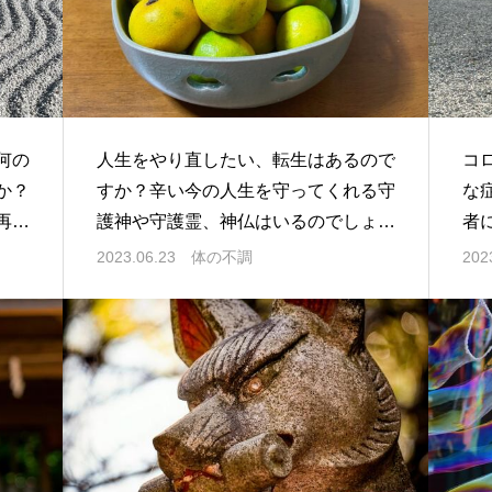
何の
人生をやり直したい、転生はあるので
コ
か？
すか？辛い今の人生を守ってくれる守
な
再出
護神や守護霊、神仏はいるのでしょう
者
か？
み
2023.06.23
体の不調
202