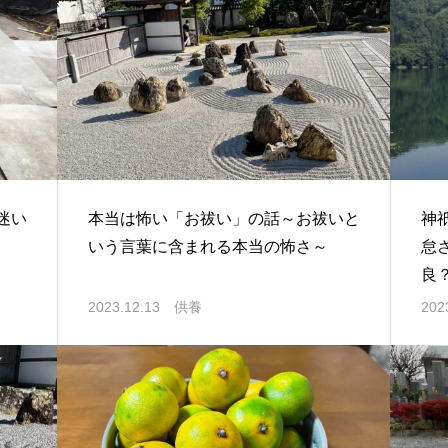
迷い
本当は怖い「お祓い」の話～お祓いと
神
いう言葉に含まれる本当の怖さ～
怠
良
2023.12.13
供養
202