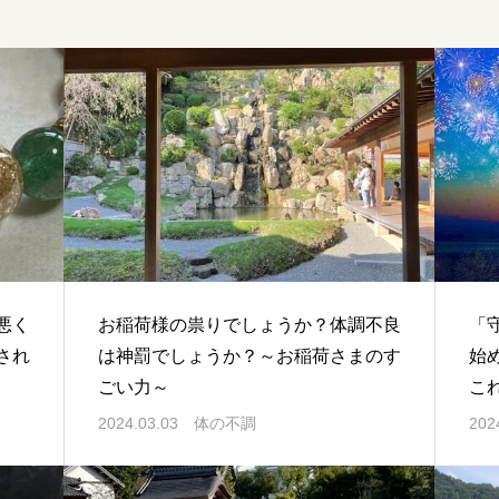
悪く
お稲荷様の祟りでしょうか？体調不良
「
され
は神罰でしょうか？～お稲荷さまのす
始
ごい力～
こ
し
2024.03.03
体の不調
202