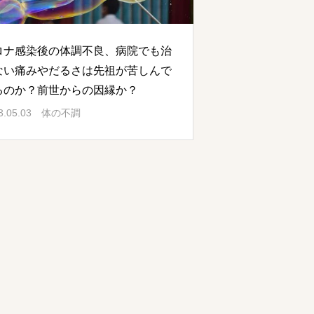
ロナ感染後の体調不良、病院でも治
ない痛みやだるさは先祖が苦しんで
るのか？前世からの因縁か？
3.05.03
体の不調