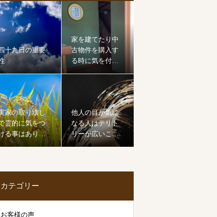
家を建てたり中
四十九日の重要
古物件を購入す
性
る時に気を付け
たいこと
実家の取り壊し
他人の目が気に
で霊的に気をつ
なる人はテリト
ける事はありま
リーが広いこと
すか？
を知ろう
カテゴリー
お客様の声