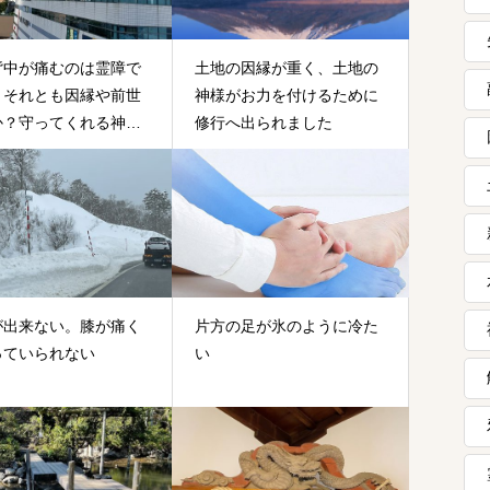
背中が痛むのは霊障で
土地の因縁が重く、土地の
？それとも因縁や前世
神様がお力を付けるために
か？守ってくれる神様
修行へ出られました
本当にいますか？
が出来ない。膝が痛く
片方の足が氷のように冷た
っていられない
い