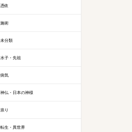
憑依
施術
未分類
水子・先祖
病気
神仏・日本の神様
祟り
転生・異世界