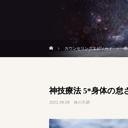
カウンセリングエピソード
体
神技療法 5*身体の
2021.09.09
体の不調