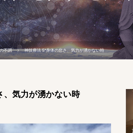
の不調
神技療法 5*身体の怠さ、気力が湧かない時
怠さ、気力が湧かない時