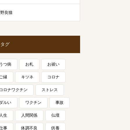
野良猫
タグ
うつ病
お札
お祓い
ご縁
キツネ
コロナ
コロナワクチン
ストレス
ダルい
ワクチン
事故
人生
人間関係
仏壇
仕事
体調不良
供養