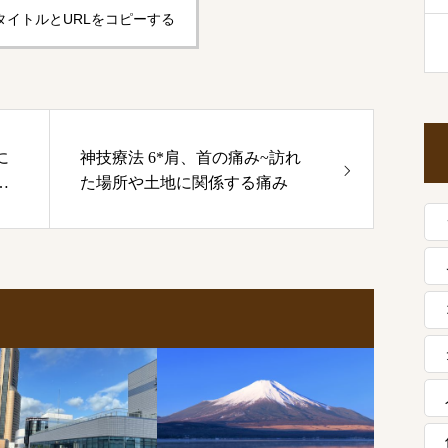
タイトルとURLをコピーする
に
神技療法 6*肩、首の痛み~訪れ
吐
た場所や土地に関係する痛み
う