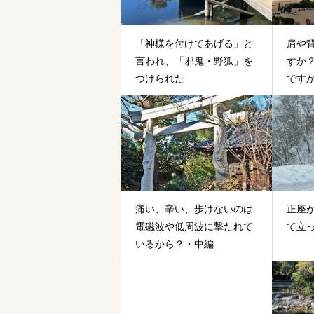
「神様を付けてあげる」と
肩や
言われ、「邪鬼・野狐」を
すか
つけられた
です
って
痛い、辛い、歩けないのは
正座
電磁波や低周波に撃たれて
て立
いるから？・中編