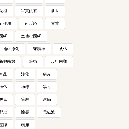
先祖
写真供養
前世
副作用
副反応
古墳
因縁
土地の因縁
土地の浄化
守護神
成仏
新興宗教
施術
歩行困難
水晶
浄化
痛み
神仏
神様
祟り
解毒
輪廻
遠隔
邪鬼
除霊
電磁波
霊障
頭痛