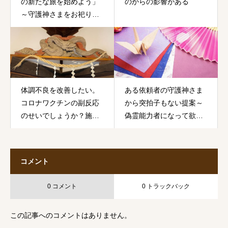
の新たな旅を始めよう」
のからの影響がある
～守護神さまをお祀り
し、これからの人生を幸
せに生きて行きましょう
体調不良を改善したい。
ある依頼者の守護神さま
コロナワクチンの副反応
から突拍子もない提案～
のせいでしょうか？施術
偽霊能力者になって欲し
後に体の中の水が動き出
い～
す感覚が心地いい
コメント
0 コメント
0 トラックバック
この記事へのコメントはありません。