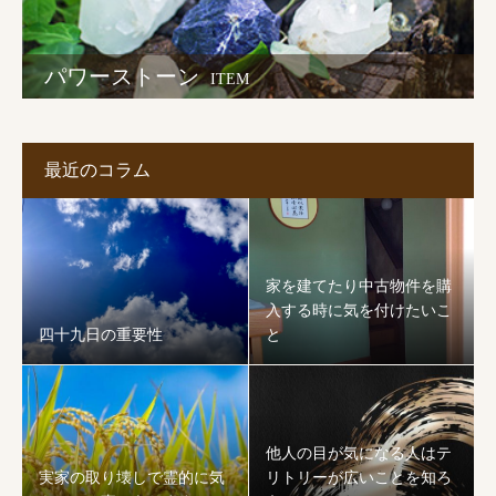
パワーストーン
ITEM
最近のコラム
家を建てたり中古物件を購
入する時に気を付けたいこ
四十九日の重要性
と
他人の目が気になる人はテ
実家の取り壊しで霊的に気
リトリーが広いことを知ろ