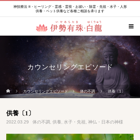
神技療法 ®・ヒーリング・霊感・霊視・お祓い・除霊・先祖・水子・人形
供養・ペット供養など各種ご相談を承ります
カウンセリングエピソード
カウンセリングエピソード
体の不調
供養〔1〕
供養〔1〕
2022.03.29
体の不調
供養
水子・先祖
神仏・日本の神様