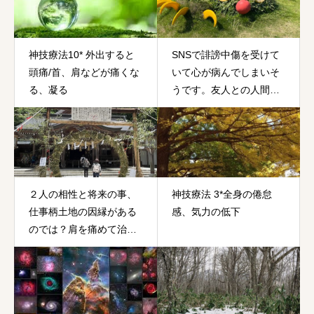
神技療法10* 外出すると
SNSで誹謗中傷を受けて
頭痛/首、肩などが痛くな
いて心が病んでしまいそ
る、凝る
うです。友人との人間関
係で悪いのは私ですか？
２人の相性と将来の事、
神技療法 3*全身の倦怠
仕事柄土地の因縁がある
感、気力の低下
のでは？肩を痛めて治ら
なくて辛いです。