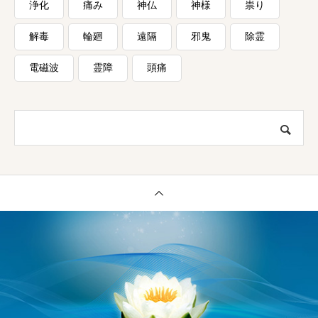
浄化
痛み
神仏
神様
祟り
解毒
輪廻
遠隔
邪鬼
除霊
電磁波
霊障
頭痛