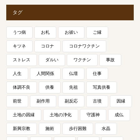
タグ
うつ病
お札
お祓い
ご縁
キツネ
コロナ
コロナワクチン
ストレス
ダルい
ワクチン
事故
人生
人間関係
仏壇
仕事
体調不良
供養
先祖
写真供養
前世
副作用
副反応
古墳
因縁
土地の因縁
土地の浄化
守護神
成仏
新興宗教
施術
歩行困難
水晶