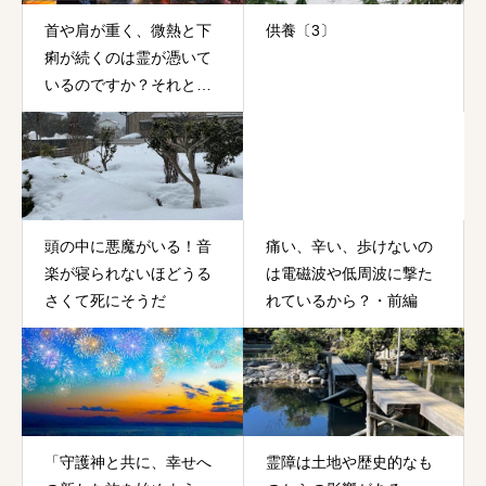
首や肩が重く、微熱と下
供養〔3〕
痢が続くのは霊が憑いて
いるのですか？それとも
コロナワクチンの副作用
でしょうか？
頭の中に悪魔がいる！音
痛い、辛い、歩けないの
楽が寝られないほどうる
は電磁波や低周波に撃た
さくて死にそうだ
れているから？・前編
「守護神と共に、幸せへ
霊障は土地や歴史的なも